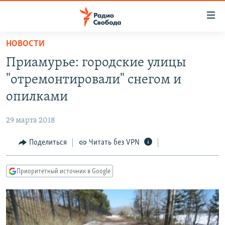
Ссылки
для
упрощенного
НОВОСТИ
ПРОГРАММЫ
доступа
Приамурье: городские улицы
ПОДКАСТЫ
Вернуться
"отремонтировали" снегом и
к
АВТОРСКИЕ ПРОЕКТЫ
опилками
основному
ЦИТАТЫ СВОБОДЫ
содержанию
29 марта 2018
Вернутся
МНЕНИЯ
к
Поделиться
Читать без VPN
КУЛЬТУРА
главной
навигации
IDEL.РЕАЛИИ
Приоритетный источник в Google
Вернутся
КАВКАЗ.РЕАЛИИ
к
СЕВЕР.РЕАЛИИ
поиску
СИБИРЬ.РЕАЛИИ