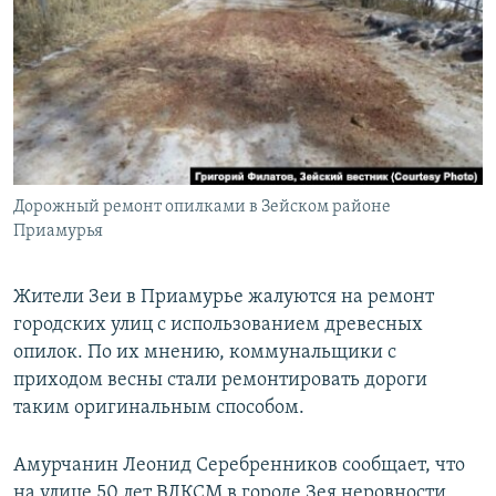
РАСПИСАНИЕ ВЕЩАНИЯ
ПОДПИШИТЕСЬ НА РАССЫЛКУ
СОЦИАЛЬНЫЕ СЕТИ
Дорожный ремонт опилками в Зейском районе
Приамурья
Все сайты РСЕ/РС
Жители Зеи в Приамурье жалуются на ремонт
городских улиц с использованием древесных
опилок. По их мнению, коммунальщики с
приходом весны стали ремонтировать дороги
таким оригинальным способом.
Амурчанин Леонид Серебренников сообщает, что
на улице 50 лет ВЛКСМ в городе Зея неровности