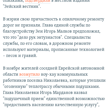
опилками,
подтвердили
в местном издании
"Зейский вестник".
В мэрии свою причастность к опилочному ремонту
дорог не признали. Глава единой службы по
благоустройству Зеи Игорь Малков предположил,
что это "дело рук энтузиастов". Специалисты
службы, по его словам, в дорожном ремонте
используют материалы, прописанные технологией
– песок и гравий.
В ноябре жителей соседней Еврейской автономной
области
возмутило
ноу-хау коммунальных
работников поселка Николаевка, которые утеплили
"оголенную" теплотрассу обычными подушками.
Глава Николаевки Игорь Марданов назвал
"подушечный прием" единственной возможностью
"предоставить населению качественную услугу",