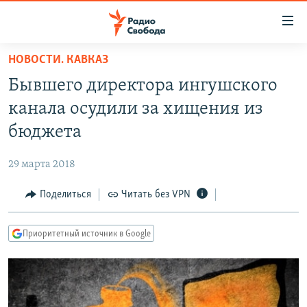
Ссылки
для
упрощенного
НОВОСТИ. КАВКАЗ
ПРОГРАММЫ
доступа
Бывшего директора ингушского
ПОДКАСТЫ
Вернуться
канала осудили за хищения из
к
АВТОРСКИЕ ПРОЕКТЫ
бюджета
основному
ЦИТАТЫ СВОБОДЫ
содержанию
29 марта 2018
Вернутся
МНЕНИЯ
к
Поделиться
Читать без VPN
КУЛЬТУРА
главной
навигации
IDEL.РЕАЛИИ
Приоритетный источник в Google
Вернутся
КАВКАЗ.РЕАЛИИ
к
СЕВЕР.РЕАЛИИ
поиску
СИБИРЬ.РЕАЛИИ