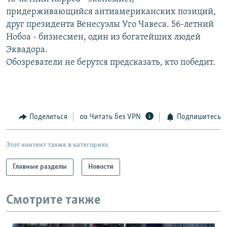
РАСПИСАНИЕ ВЕЩАНИЯ
придерживающийся антиамериканских позиций,
друг президента Венесуэлы Уго Чавеса. 56-летний
ПОДПИШИТЕСЬ НА РАССЫЛКУ
Нобоа - бизнесмен, один из богатейших людей
Эквадора.
СОЦИАЛЬНЫЕ СЕТИ
Обозреватели не берутся предсказать, кто победит.
Поделиться
Читать без VPN
Подпишитесь
Все сайты РСЕ/РС
Этот контент также в категориях
Главные разделы
Новости
Смотрите также