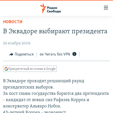
Ссылки
для
упрощенного
НОВОСТИ
ПРОГРАММЫ
доступа
В Эквадоре выбирают президента
ПОДКАСТЫ
Вернуться
к
26 ноября 2006
АВТОРСКИЕ ПРОЕКТЫ
основному
ЦИТАТЫ СВОБОДЫ
Поделиться
Читать без VPN
содержанию
Вернутся
МНЕНИЯ
к
Приоритетный источник в Google
КУЛЬТУРА
главной
В Эквадоре проходит решающий раунд
навигации
IDEL.РЕАЛИИ
президентских выборов.
Вернутся
КАВКАЗ.РЕАЛИИ
За пост главы государства борются два претендента
к
СЕВЕР.РЕАЛИИ
- кандидат от левых сил Рафаэль Корреа и
поиску
консерватор Альваро Нобоа.
СИБИРЬ.РЕАЛИИ
43-летний Корреа - экономист,