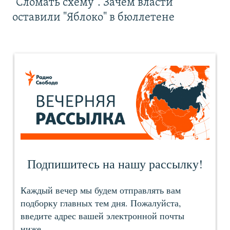
"Сломать схему". Зачем власти
оставили "Яблоко" в бюллетене