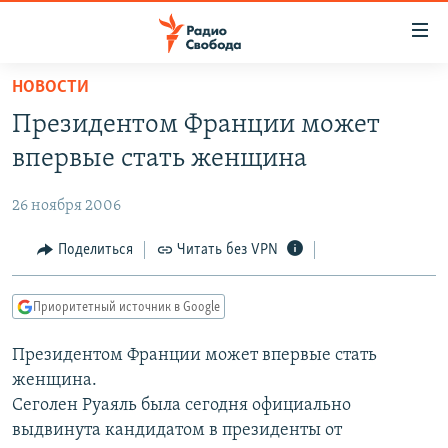
Ссылки
для
упрощенного
НОВОСТИ
ПРОГРАММЫ
доступа
Президентом Франции может
ПОДКАСТЫ
Вернуться
впервые стать женщина
к
АВТОРСКИЕ ПРОЕКТЫ
основному
26 ноября 2006
ЦИТАТЫ СВОБОДЫ
содержанию
Вернутся
МНЕНИЯ
Поделиться
Читать без VPN
к
КУЛЬТУРА
главной
Приоритетный источник в Google
навигации
IDEL.РЕАЛИИ
Вернутся
Президентом Франции может впервые стать
КАВКАЗ.РЕАЛИИ
к
женщина.
СЕВЕР.РЕАЛИИ
поиску
Сеголен Руаяль была сегодня официально
выдвинута кандидатом в президенты от
СИБИРЬ.РЕАЛИИ