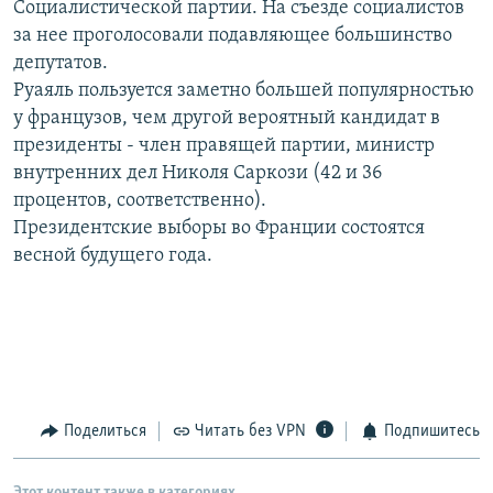
Социалистической партии. На съезде социалистов
РАСПИСАНИЕ ВЕЩАНИЯ
за нее проголосовали подавляющее большинство
ПОДПИШИТЕСЬ НА РАССЫЛКУ
депутатов.
Руаяль пользуется заметно большей популярностью
у французов, чем другой вероятный кандидат в
СОЦИАЛЬНЫЕ СЕТИ
президенты - член правящей партии, министр
внутренних дел Николя Саркози (42 и 36
процентов, соответственно).
Президентские выборы во Франции состоятся
весной будущего года.
Все сайты РСЕ/РС
Поделиться
Читать без VPN
Подпишитесь
Этот контент также в категориях