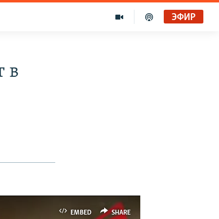
ЭФИР
т в
EMBED
SHARE