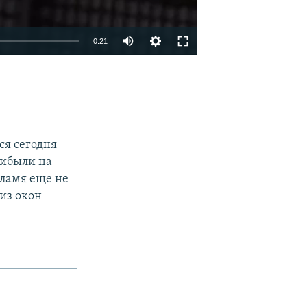
0:21
EMBED
SHARE
ся сегодня
рибыли на
пламя еще не
из окон