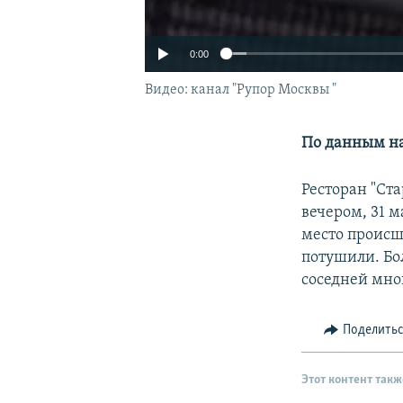
0:00
Видео: канал "Рупор Москвы "
По данным на
Ресторан "Ст
вечером, 31 
место происше
потушили. Бо
соседней мно
Поделить
Этот контент такж