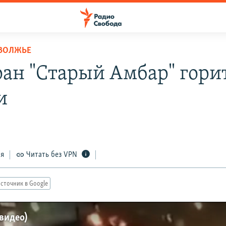
ОВОЛЖЬЕ
ран "Старый Амбар" гори
и
ся
Читать без VPN
сточник в Google
(видео)