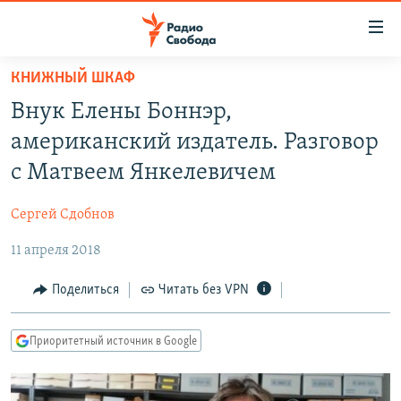
Ссылки
для
упрощенного
КНИЖНЫЙ ШКАФ
ПРОГРАММЫ
доступа
Внук Елены Боннэр,
ПОДКАСТЫ
Вернуться
американский издатель. Разговор
к
АВТОРСКИЕ ПРОЕКТЫ
с Матвеем Янкелевичем
основному
ЦИТАТЫ СВОБОДЫ
содержанию
Сергей Сдобнов
Вернутся
МНЕНИЯ
к
11 апреля 2018
КУЛЬТУРА
главной
навигации
IDEL.РЕАЛИИ
Поделиться
Читать без VPN
Вернутся
КАВКАЗ.РЕАЛИИ
к
Приоритетный источник в Google
СЕВЕР.РЕАЛИИ
поиску
СИБИРЬ.РЕАЛИИ