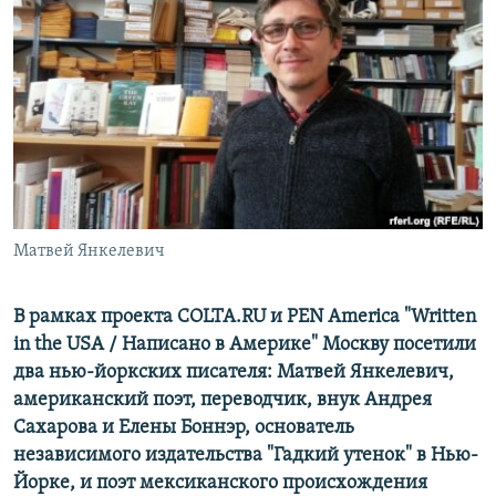
РАСПИСАНИЕ ВЕЩАНИЯ
ПОДПИШИТЕСЬ НА РАССЫЛКУ
СОЦИАЛЬНЫЕ СЕТИ
Матвей Янкелевич
Все сайты РСЕ/РС
В рамках проекта COLTA.RU
и
PEN
America
"
Written
in
the
USA
/ Написано в Америке" Москву посетили
два нью-йоркских писателя: Матвей Янкелевич,
американский поэт, переводчик, внук Андрея
Сахарова и Елены Боннэр, основатель
независимого издательства
"
Гадкий утенок" в Нью-
Йорке, и поэт мексиканского происхождения