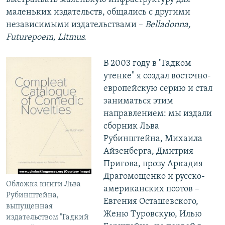
маленьких издательств, общались с другими
независимыми издательствами –
Belladonna
,
Futurepoem
,
Litmus
.
В 2003 году в "Гадком
утенке" я создал восточно-
европейскую серию и стал
заниматься этим
направлением: мы издали
сборник Льва
Рубинштейна, Михаила
Айзенберга, Дмитрия
Пригова, прозу Аркадия
Драгомощенко и русско-
Обложка книги Льва
американских поэтов –
Рубинштейна,
Евгения Осташевского,
выпущенная
Женю Туровскую, Илью
издательством "Гадкий