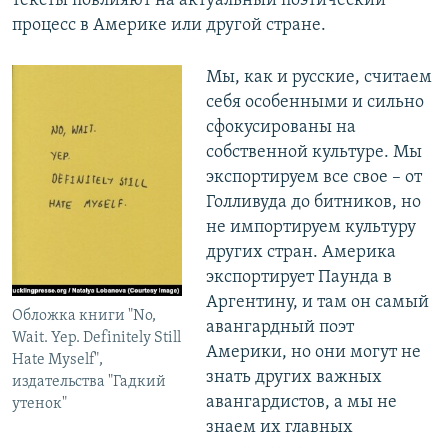
тексты повлияют на актуальный поэтический
процесс в Америке или другой стране.
Мы, как и русские, считаем
себя особенными и сильно
сфокусированы на
собственной культуре. Мы
экспортируем все свое – от
Голливуда до битников, но
не импортируем культуру
других стран. Америка
экспортирует Паунда в
Аргентину, и там он самый
Обложка книги "No,
авангардный поэт
Wait. Yep. Definitely Still
Америки, но они могут не
Hate Myself",
знать других важных
издательства "Гадкий
авангардистов, а мы не
утенок"
знаем их главных