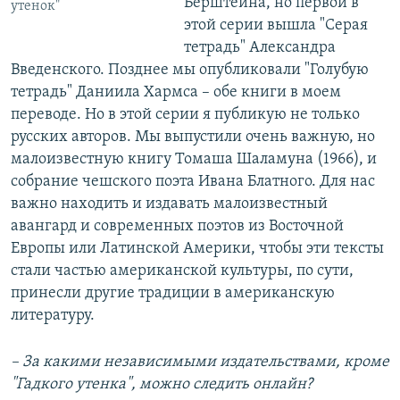
Берштейна, но первой в
утенок"
этой серии вышла "Серая
тетрадь" Александра
Введенского. Позднее мы опубликовали "Голубую
тетрадь" Даниила Хармса – обе книги в моем
переводе. Но в этой серии я публикую не только
русских авторов. Мы выпустили очень важную, но
малоизвестную книгу Томаша Шaлaмуна (1966), и
собрание чешского поэта Ивана Блатного. Для нас
важно находить и издавать малоизвестный
авангард и современных поэтов из Восточной
Европы или Латинской Америки, чтобы эти тексты
стали частью американской культуры, по сути,
принесли другие традиции в американскую
литературу.
– За какими независимыми издательствами, кроме
"Гадкого утенка", можно следить онлайн?