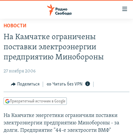
Ссылки
для
упрощенного
НОВОСТИ
ПРОГРАММЫ
доступа
На Камчатке ограничены
ПОДКАСТЫ
Вернуться
поставки электроэнергии
к
АВТОРСКИЕ ПРОЕКТЫ
предприятию Минобороны
основному
ЦИТАТЫ СВОБОДЫ
содержанию
27 ноября 2006
Вернутся
МНЕНИЯ
к
Поделиться
Читать без VPN
КУЛЬТУРА
главной
навигации
IDEL.РЕАЛИИ
Приоритетный источник в Google
Вернутся
КАВКАЗ.РЕАЛИИ
к
На Камчатке энергетики ограничили поставки
СЕВЕР.РЕАЛИИ
поиску
электроэнергии предприятию Минобороны - за
СИБИРЬ.РЕАЛИИ
долги. Предприятие "44-е электросети ВМФ"