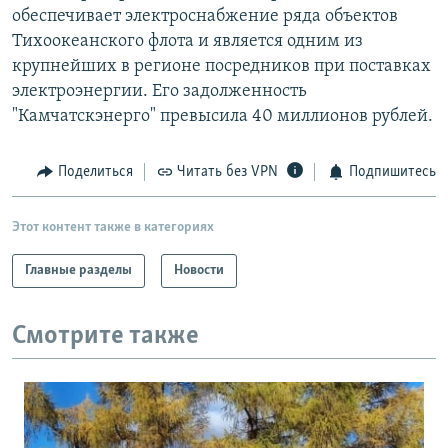
обеспечивает электроснабжение ряда объектов
РАСПИСАНИЕ ВЕЩАНИЯ
Тихоокеанского флота и является одним из
ПОДПИШИТЕСЬ НА РАССЫЛКУ
крупнейших в регионе посредников при поставках
электроэнергии. Его задолженность
СОЦИАЛЬНЫЕ СЕТИ
"Камчатскэнерго" превысила 40 миллионов рублей.
Поделиться
Читать без VPN
Подпишитесь
Этот контент также в категориях
Все сайты РСЕ/РС
Главные разделы
Новости
Смотрите также