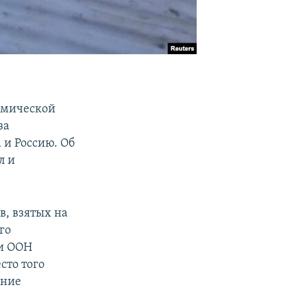
имической
за
и Россию. Об
л и
в, взятых на
го
ти ООН
сто того
ение