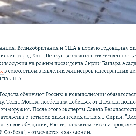
анция, Великобритания и США в первую годовщину х
ийский город Хан-Шейхун возложили ответственность 
иморужия на режим президента Сирии Башара Асада 
ся
в совместном заявлении министров иностранных де
ента США.
Госдепа обвиняют Россию в невыполнении обязательст
оду. Тогда Москва пообещала добиться от Дамаска полно
химоружия. После этого эксперты Совета Безопаснос
зательства о четырех химических атаках в Сирии. "Вме
ить свое обещание, Россия наложила вето на продолж
 Совбеза", - отмечается в заявлении.