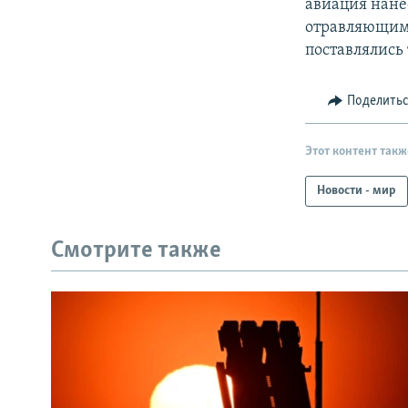
авиация нанес
отравляющим
поставлялись
Поделить
Этот контент такж
Новости - мир
Смотрите также