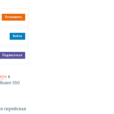
Установить
Войти
Подписаться
хун
в
более 550
еля сирийская