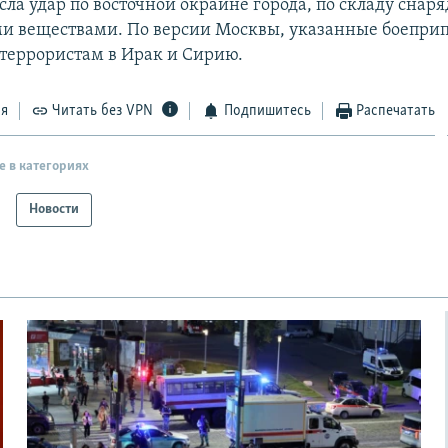
ла удар по восточной окраине города, по складу снаря
и веществами. По версии Москвы, указанные боепри
 террористам в Ирак и Сирию.
ся
Читать без VPN
Подпишитесь
Распечатать
е в категориях
Новости