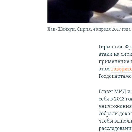
Хан-Шейхун, Сирия, 4 апреля 2017 года
Германия, Фр
атаки на сир
применение х
этом
говорит
Госдепартам
Главы МИД и 
себя в 2013 г
уничтожения 
собрали дока
чтобы выполн
расследований