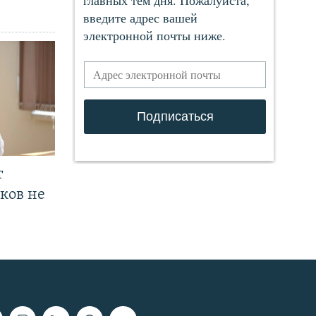
т
ков не