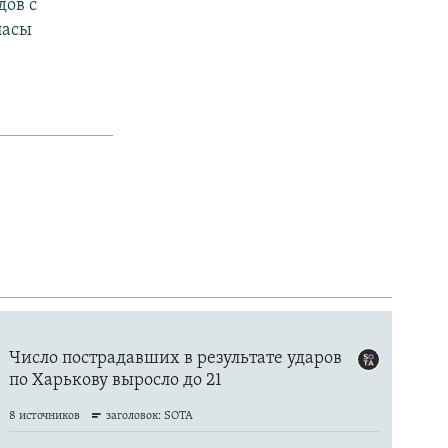
дов с
пасы