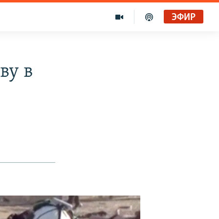
ЭФИР
ву в