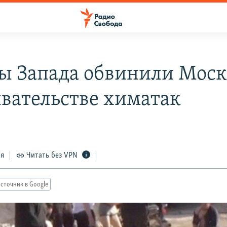
ы Запада обвинили Моск
вательстве химатак
ся
Читать без VPN
сточник в Google