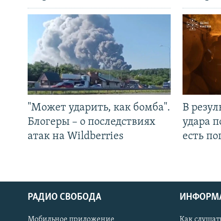
"Может ударить, как бомба".
В резул
Блогеры – о последствиях
удара п
атак на Wildberries
есть п
РАДИО СВОБОДА
ИНФОРМ
Мобильное приложение
Как слушат