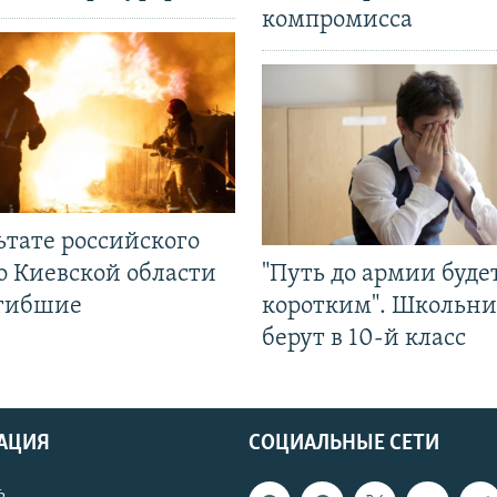
компромисса
ьтате российского
о Киевской области
"Путь до армии буде
огибшие
коротким". Школьни
берут в 10-й класс
АЦИЯ
СОЦИАЛЬНЫЕ СЕТИ
ь