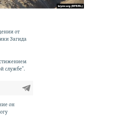
дении от
лики Загида
достижением
й службе".
ние он
рогу