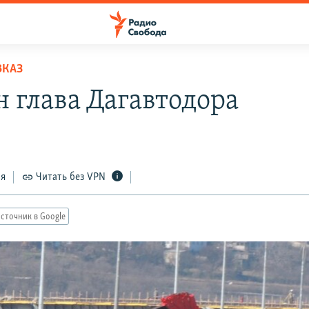
ВКАЗ
н глава Дагавтодора
ся
Читать без VPN
сточник в Google