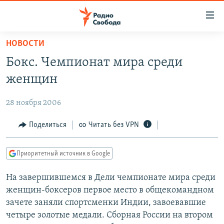
Ссылки
для
упрощенного
НОВОСТИ
ПРОГРАММЫ
доступа
Бокс. Чемпионат мира среди
ПОДКАСТЫ
Вернуться
женщин
к
АВТОРСКИЕ ПРОЕКТЫ
основному
28 ноября 2006
ЦИТАТЫ СВОБОДЫ
содержанию
Вернутся
МНЕНИЯ
Поделиться
Читать без VPN
к
КУЛЬТУРА
главной
Приоритетный источник в Google
навигации
IDEL.РЕАЛИИ
Вернутся
На завершившемся в Дели чемпионате мира среди
КАВКАЗ.РЕАЛИИ
к
женщин-боксеров первое место в общекомандном
СЕВЕР.РЕАЛИИ
поиску
зачете заняли спортсменки Индии, завоевавшие
четыре золотые медали. Сборная России на втором
СИБИРЬ.РЕАЛИИ