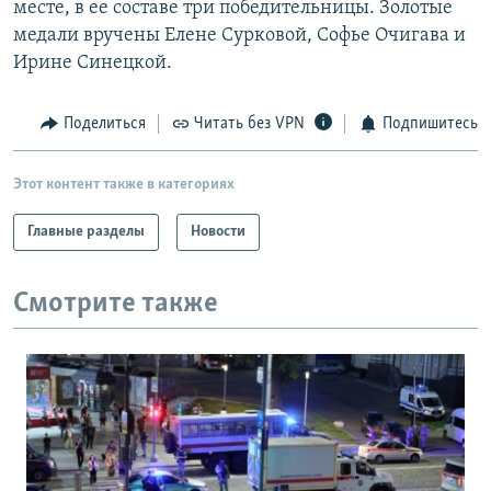
месте, в ее составе три победительницы. Золотые
РАСПИСАНИЕ ВЕЩАНИЯ
медали вручены Елене Сурковой, Софье Очигава и
ПОДПИШИТЕСЬ НА РАССЫЛКУ
Ирине Синецкой.
СОЦИАЛЬНЫЕ СЕТИ
Поделиться
Читать без VPN
Подпишитесь
Этот контент также в категориях
Главные разделы
Новости
Все сайты РСЕ/РС
Смотрите также