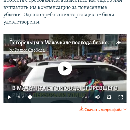
протеста с требованием возместить им ущерб или
выплатить им компенсацию за понесенные
убытки. Однако требования торговцев не были
удовлетворены.
Погорельцы в Махачкале полгода без компенсации. Чиновники призывают к терпению
by
Радио Свобода
No media source currently available
0:00
0:43
Скачать медиафайл