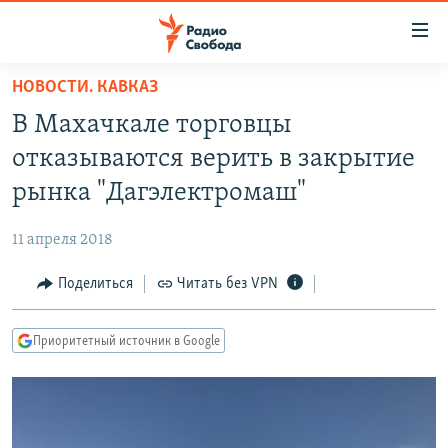
Ссылки
для
упрощенного
НОВОСТИ. КАВКАЗ
ПРОГРАММЫ
доступа
В Махачкале торговцы
ПОДКАСТЫ
Вернуться
отказываются верить в закрытие
к
АВТОРСКИЕ ПРОЕКТЫ
рынка "Дагэлектромаш"
основному
ЦИТАТЫ СВОБОДЫ
содержанию
11 апреля 2018
Вернутся
МНЕНИЯ
к
Поделиться
Читать без VPN
КУЛЬТУРА
главной
навигации
IDEL.РЕАЛИИ
Приоритетный источник в Google
Вернутся
КАВКАЗ.РЕАЛИИ
к
СЕВЕР.РЕАЛИИ
поиску
СИБИРЬ.РЕАЛИИ