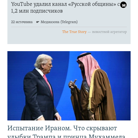
Испытание Ираном. Что скрывают
улыбки Трампа и принца Мухаммеда