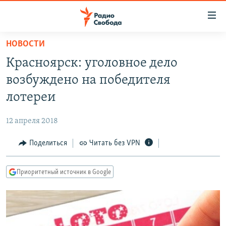
Ссылки
для
упрощенного
НОВОСТИ
ПРОГРАММЫ
доступа
Красноярск: уголовное дело
ПОДКАСТЫ
Вернуться
возбуждено на победителя
к
АВТОРСКИЕ ПРОЕКТЫ
лотереи
основному
ЦИТАТЫ СВОБОДЫ
содержанию
12 апреля 2018
Вернутся
МНЕНИЯ
к
Поделиться
Читать без VPN
КУЛЬТУРА
главной
навигации
IDEL.РЕАЛИИ
Приоритетный источник в Google
Вернутся
КАВКАЗ.РЕАЛИИ
к
СЕВЕР.РЕАЛИИ
поиску
СИБИРЬ.РЕАЛИИ