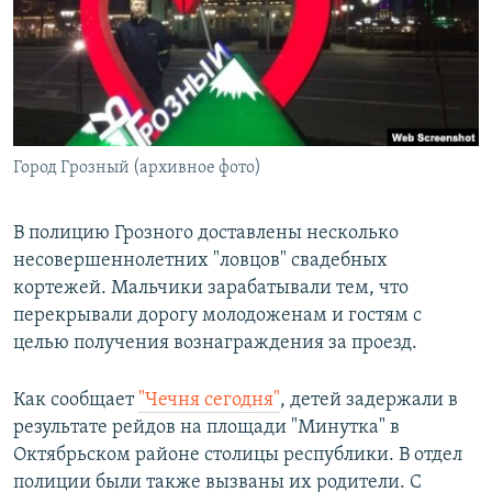
РАСПИСАНИЕ ВЕЩАНИЯ
ПОДПИШИТЕСЬ НА РАССЫЛКУ
СОЦИАЛЬНЫЕ СЕТИ
Город Грозный (архивное фото)
В полицию Грозного доставлены несколько
несовершеннолетних "ловцов" свадебных
Все сайты РСЕ/РС
кортежей. Мальчики зарабатывали тем, что
перекрывали дорогу молодоженам и гостям с
целью получения вознаграждения за проезд.
Как сообщает
"Чечня сегодня"
, детей задержали в
результате рейдов на площади "Минутка" в
Октябрьском районе столицы республики. В отдел
полиции были также вызваны их родители. С