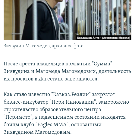
РАСПИСАНИЕ ВЕЩАНИЯ
ПОДПИШИТЕСЬ НА РАССЫЛКУ
СОЦИАЛЬНЫЕ СЕТИ
Зиявудин Магомедов, архивное фото
После ареста владельцев компании "Сумма"
Зиявудина и Магомеда Магомедовых, деятельность
Все сайты РСЕ/РС
их проектов в Дагестане завершаются.
Как стало известно "Кавказ.Реалии" закрылся
бизнес-инкубатор "Пери Инновации", заморожено
строительство образовательного центра
"Периметр", в подвешенном состоянии находятся
бойцы клуба "Eagles MMA", основанный
Зиявудином Магомедовым.