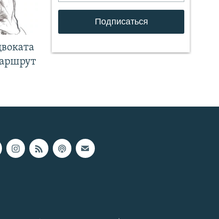
двоката
маршрут