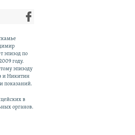
 скамье
адимир
т эпизод по
2009 году.
этому эпизоду
ов и Никитин
чи показаний.
ицейских в
ьных органов.