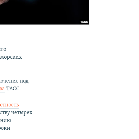
его
иморских
лючение под
ва
ТАСС.
стность
ству четырех
ению
роки