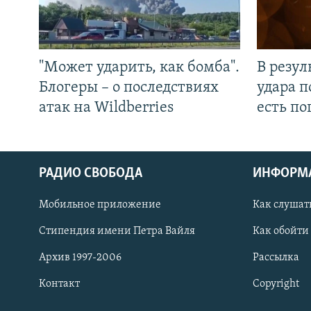
"Может ударить, как бомба".
В резул
Блогеры – о последствиях
удара п
атак на Wildberries
есть п
РАДИО СВОБОДА
ИНФОРМ
Мобильное приложение
Как слушат
СОЦИАЛЬНЫЕ СЕТИ
Стипендия имени Петра Вайля
Как обойти
Архив 1997-2006
Рассылка
Контакт
Copyright
Все сайты РСЕ/РС