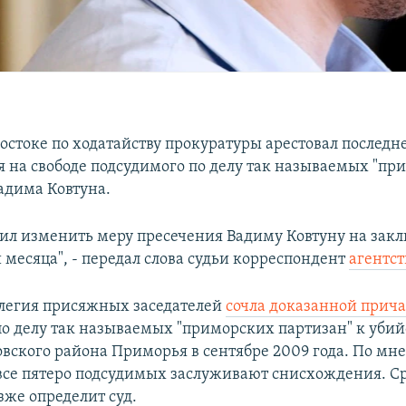
остоке по ходатайству прокуратуры арестовал последн
я на свободе подсудимого по делу так называемых "пр
Вадима Ковтуна.
вил изменить меру пресечения Вадиму Ковтуну на зак
 месяца", - передал слова судьи корреспондент
агентст
ллегия присяжных заседателей
сочла доказанной прича
о делу так называемых "приморских партизан" к убий
вского района Приморья в сентябре 2009 года. По мн
 все пятеро подсудимых заслуживают снисхождения. С
зже определит суд.