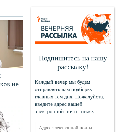
т
ков не