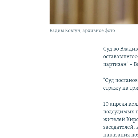
Вадим Ковтун, архивное фото
Суд во Владив
остававшегос
партизан" – 
"Суд постано
стражу на три
10 апреля ко
подсудимых п
жителей Киро
заседателей,
наказания по