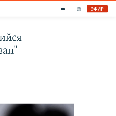
ЭФИР
шийся
зан"