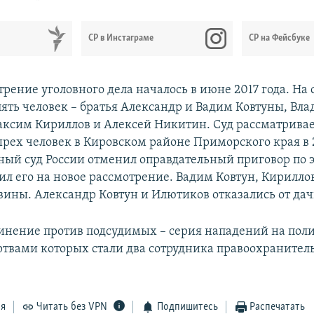
СР в Инстаграме
СР на Фейсбуке
рение уголовного дела началось в июне 2017 года. На
ять человек – братья Александр и Вадим Ковтуны, Вл
ксим Кириллов и Алексей Никитин. Суд рассматривае
ырех человек в Кировском районе Приморского края в 
ный суд России отменил оправдательный приговор по 
вил его на новое рассмотрение. Вадим Ковтун, Кирилл
вины. Александр Ковтун и Илютиков отказались от да
инение против подсудимых – серия нападений на пол
ертвами которых стали два сотрудника правоохранител
ся
Читать без VPN
Подпишитесь
Распечатать