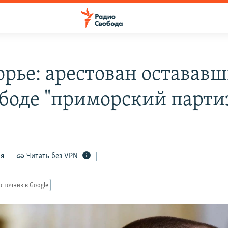
рье: арестован оставав
ободе "приморский парти
ся
Читать без VPN
сточник в Google