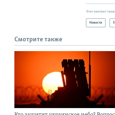
Этот контент такж
Новости
Г
Смотрите также
Кто защитит украинское небо? Вопрос