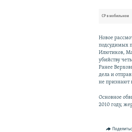
СР в мобильном
Новое рассмот
подсудимых п
Илютиков, Ма
убийству чет
Ранее Верхов
дела и отпра
не признают 
Основное обв
2010 году, ж
Поделить