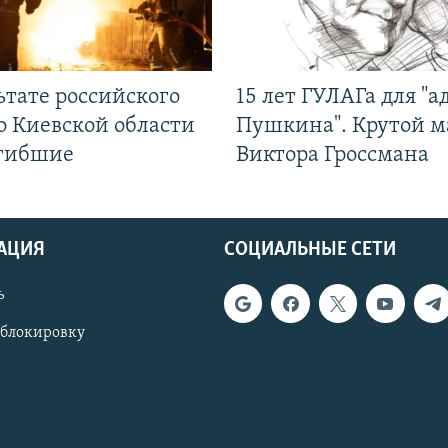
ьтате российского
15 лет ГУЛАГа для "а
о Киевской области
Пушкина". Крутой 
огибшие
Виктора Гроссмана
АЦИЯ
СОЦИАЛЬНЫЕ СЕТИ
ь
 блокировку