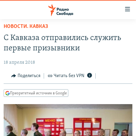
Ссылки
для
упрощенного
НОВОСТИ. КАВКАЗ
ПРОГРАММЫ
доступа
С Кавказа отправились служить
ПОДКАСТЫ
Вернуться
первые призывники
к
АВТОРСКИЕ ПРОЕКТЫ
основному
18 апреля 2018
ЦИТАТЫ СВОБОДЫ
содержанию
Вернутся
МНЕНИЯ
Поделиться
Читать без VPN
к
КУЛЬТУРА
главной
Приоритетный источник в Google
навигации
IDEL.РЕАЛИИ
Вернутся
КАВКАЗ.РЕАЛИИ
к
СЕВЕР.РЕАЛИИ
поиску
СИБИРЬ.РЕАЛИИ