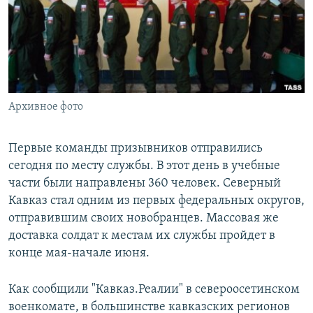
РАСПИСАНИЕ ВЕЩАНИЯ
ПОДПИШИТЕСЬ НА РАССЫЛКУ
СОЦИАЛЬНЫЕ СЕТИ
Архивное фото
Первые команды призывников отправились
сегодня по месту службы. В этот день в учебные
Все сайты РСЕ/РС
части были направлены 360 человек. Северный
Кавказ стал одним из первых федеральных округов,
отправившим своих новобранцев. Массовая же
доставка солдат к местам их службы пройдет в
конце мая-начале июня.
Как сообщили "Кавказ.Реалии" в североосетинском
военкомате, в большинстве кавказских регионов