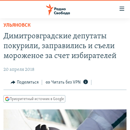
Ссылки
для
упрощенного
УЛЬЯНОВСК
ПРОГРАММЫ
доступа
Димитровградские депутаты
ПОДКАСТЫ
Вернуться
покурили, заправились и съели
к
АВТОРСКИЕ ПРОЕКТЫ
мороженое за счет избирателей
основному
ЦИТАТЫ СВОБОДЫ
содержанию
20 апреля 2018
Вернутся
МНЕНИЯ
к
Поделиться
Читать без VPN
КУЛЬТУРА
главной
навигации
IDEL.РЕАЛИИ
Приоритетный источник в Google
Вернутся
КАВКАЗ.РЕАЛИИ
к
СЕВЕР.РЕАЛИИ
поиску
СИБИРЬ.РЕАЛИИ