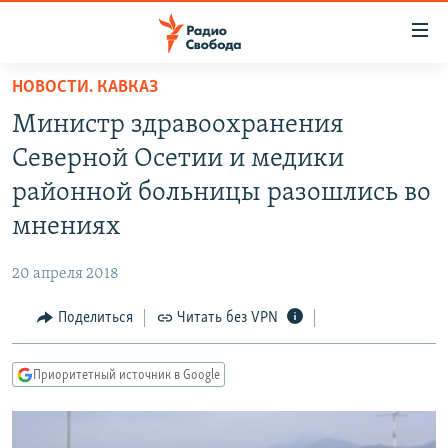
Ссылки
для
упрощенного
НОВОСТИ. КАВКАЗ
ПРОГРАММЫ
доступа
Министр здравоохранения
ПОДКАСТЫ
Вернуться
Северной Осетии и медики
к
АВТОРСКИЕ ПРОЕКТЫ
районной больницы разошлись во
основному
ЦИТАТЫ СВОБОДЫ
содержанию
мнениях
Вернутся
МНЕНИЯ
к
20 апреля 2018
КУЛЬТУРА
главной
Поделиться
Читать без VPN
навигации
IDEL.РЕАЛИИ
Вернутся
КАВКАЗ.РЕАЛИИ
к
Приоритетный источник в Google
СЕВЕР.РЕАЛИИ
поиску
СИБИРЬ.РЕАЛИИ