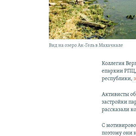
Вид на озеро Ак-Гель в Махачкале
Коллегия Вер
епархии РПЦ,
республики,
з
Активисты об
застройки па
рассказали к
С мотивирово
поэтому они н