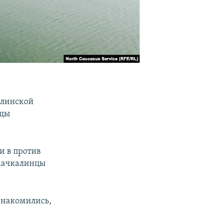
алинской
ицы
и в против
ахачкалинцы
знакомились,