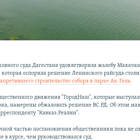
ховного суда Дагестана удовлетворила жалобу Махачк
 которая оспорила решение Ленинского райсуда стол
апретившего строительство собора в парке Ак-Гель.
щественного движения "ГородНаш", которые выступал
рка, намерены обжаловать решение ВС РД. Об этом м
орреспонденту "Кавказ.Реалии".
чной частью постановления общественники пока не о
е в курсе, чем руководствовался суд.