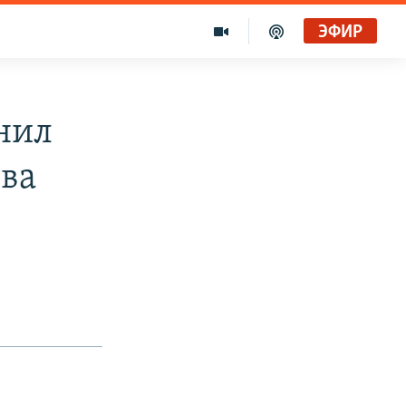
ЭФИР
нил
тва