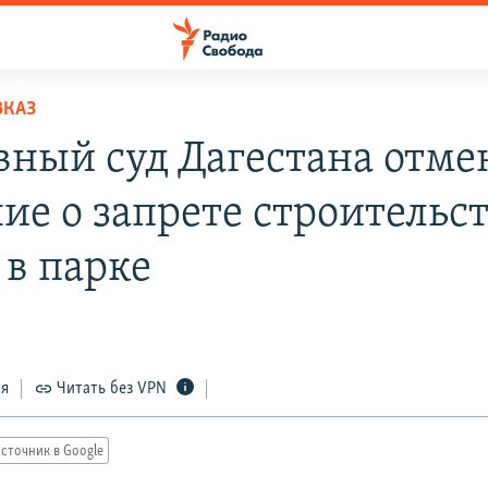
ВКАЗ
вный суд Дагестана отме
ие о запрете строительс
 в парке
ся
Читать без VPN
сточник в Google