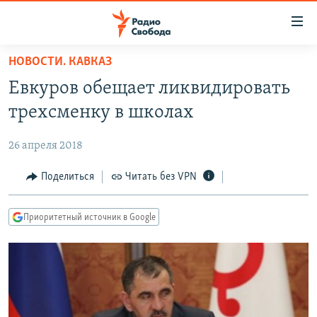
Ссылки
для
упрощенного
НОВОСТИ. КАВКАЗ
ПРОГРАММЫ
доступа
Евкуров обещает ликвидировать
ПОДКАСТЫ
Вернуться
трехсменку в школах
к
АВТОРСКИЕ ПРОЕКТЫ
основному
26 апреля 2018
ЦИТАТЫ СВОБОДЫ
содержанию
Вернутся
МНЕНИЯ
Поделиться
Читать без VPN
к
КУЛЬТУРА
главной
Приоритетный источник в Google
навигации
IDEL.РЕАЛИИ
Вернутся
КАВКАЗ.РЕАЛИИ
к
СЕВЕР.РЕАЛИИ
поиску
СИБИРЬ.РЕАЛИИ