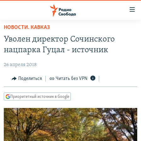
Ссылки
для
упрощенного
НОВОСТИ. КАВКАЗ
ПРОГРАММЫ
доступа
Уволен директор Сочинского
ПОДКАСТЫ
Вернуться
нацпарка Гуцал - источник
к
АВТОРСКИЕ ПРОЕКТЫ
основному
26 апреля 2018
ЦИТАТЫ СВОБОДЫ
содержанию
Вернутся
МНЕНИЯ
Поделиться
Читать без VPN
к
КУЛЬТУРА
главной
Приоритетный источник в Google
навигации
IDEL.РЕАЛИИ
Вернутся
КАВКАЗ.РЕАЛИИ
к
СЕВЕР.РЕАЛИИ
поиску
СИБИРЬ.РЕАЛИИ