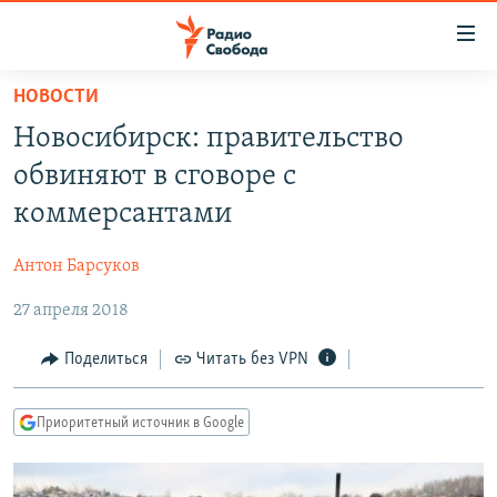
Ссылки
для
упрощенного
НОВОСТИ
ПРОГРАММЫ
доступа
Новосибирск: правительство
ПОДКАСТЫ
Вернуться
обвиняют в сговоре с
к
АВТОРСКИЕ ПРОЕКТЫ
коммерсантами
основному
ЦИТАТЫ СВОБОДЫ
содержанию
Антон Барсуков
Вернутся
МНЕНИЯ
к
27 апреля 2018
КУЛЬТУРА
главной
навигации
IDEL.РЕАЛИИ
Поделиться
Читать без VPN
Вернутся
КАВКАЗ.РЕАЛИИ
к
Приоритетный источник в Google
СЕВЕР.РЕАЛИИ
поиску
СИБИРЬ.РЕАЛИИ