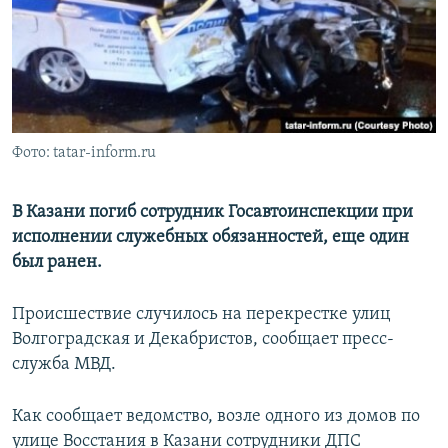
РАСПИСАНИЕ ВЕЩАНИЯ
ПОДПИШИТЕСЬ НА РАССЫЛКУ
СОЦИАЛЬНЫЕ СЕТИ
Фото: tatar-inform.ru
В Казани погиб сотрудник Госавтоинспекции при
исполнении служебных обязанностей, еще один
Все сайты РСЕ/РС
был ранен.
Происшествие случилось на перекрестке улиц
Волгоградская и Декабристов, сообщает пресс-
служба МВД.
Как сообщает ведомство, возле одного из домов по
улице Восстания в Казани сотрудники ДПС