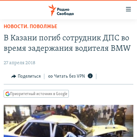
Ссылки
для
упрощенного
НОВОСТИ. ПОВОЛЖЬЕ
ПРОГРАММЫ
доступа
В Казани погиб сотрудник ДПС во
ПОДКАСТЫ
Вернуться
время задержания водителя BMW
к
АВТОРСКИЕ ПРОЕКТЫ
основному
27 апреля 2018
ЦИТАТЫ СВОБОДЫ
содержанию
Вернутся
МНЕНИЯ
Поделиться
Читать без VPN
к
КУЛЬТУРА
главной
Приоритетный источник в Google
навигации
IDEL.РЕАЛИИ
Вернутся
КАВКАЗ.РЕАЛИИ
к
СЕВЕР.РЕАЛИИ
поиску
СИБИРЬ.РЕАЛИИ