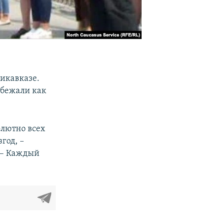
икавказе.
обежали как
олютно всех
год, –
 – Каждый