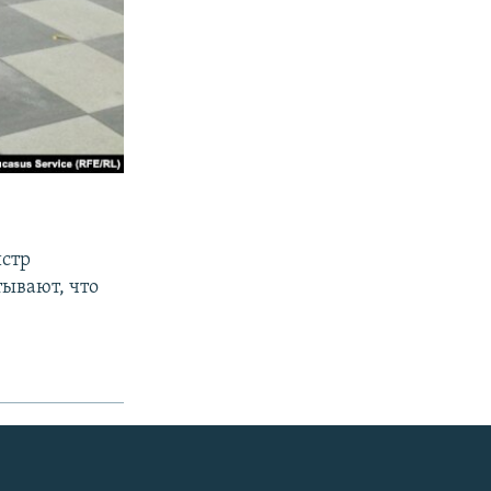
истр
тывают, что