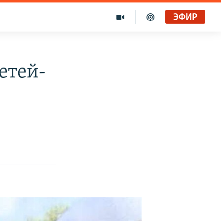
ЭФИР
етей-