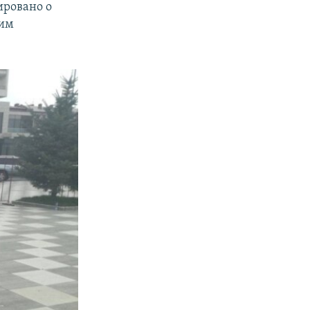
ировано о
ним