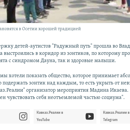
ановятся в Осетии хорошей традицией
ержку детей-аутистов "Радужный путь" прошла во Влад
а выстроились в коридор из зонтиков, по которому пр
бята с синдромом Дауна, так и здоровые малыши.
 мы хотели показать общество, которое принимает абс
о подержать зонтик над каждым, то есть укрыть от невз
каз.Реалии" организатор мероприятия Мадина Икаева.
ен чувствовать себя неотъемлемой частью социума".
Кавказ.Реалии в
Кавказ.Реалии в
YouTube
Telegram