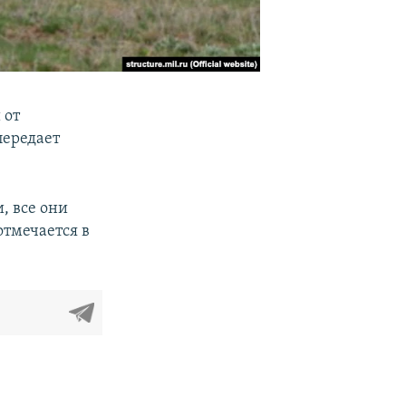
 от
передает
, все они
отмечается в