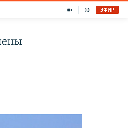
ЭФИР
лены