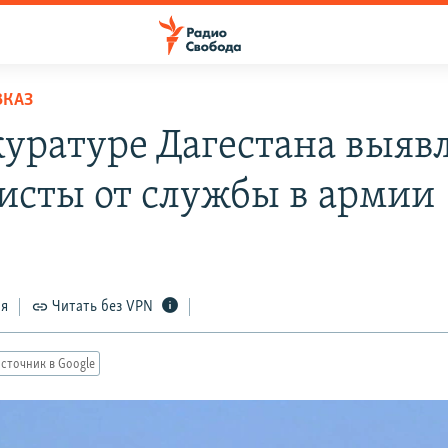
ВКАЗ
куратуре Дагестана выяв
исты от службы в армии
ся
Читать без VPN
сточник в Google