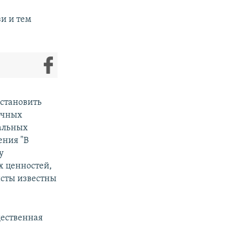
и и тем
остановить
точных
альных
ения "В
у
х ценностей,
исты известны
щественная