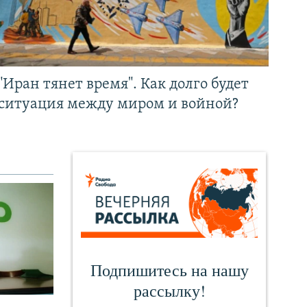
"Иран тянет время". Как долго будет
ситуация между миром и войной?