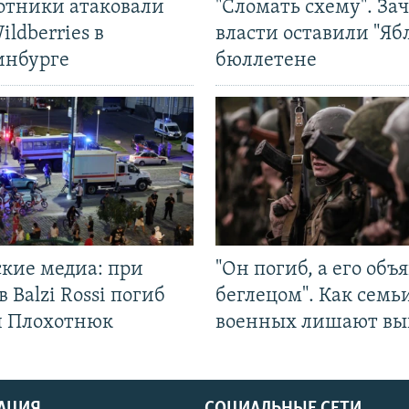
отники атаковали
"Сломать схему". За
ildberries в
власти оставили "Ябл
инбурге
бюллетене
ские медиа: при
"Он погиб, а его объ
в Balzi Rossi погиб
беглецом". Как семь
л Плохотнюк
военных лишают вы