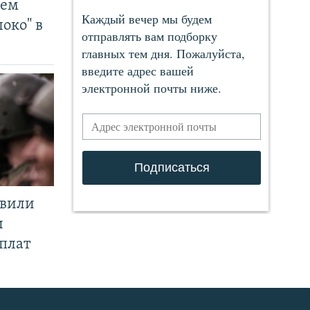
чем
око" в
явили
и
плат