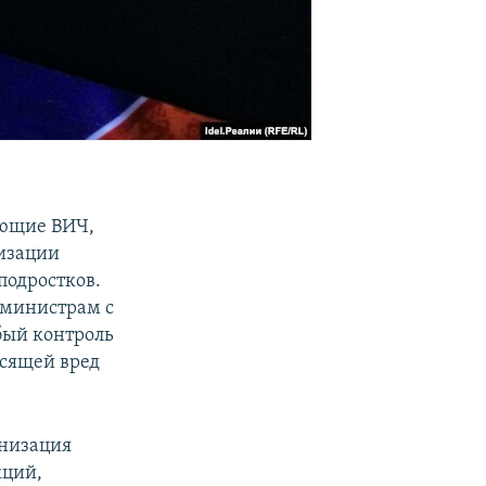
ающие ВИЧ,
изации
подростков.
 министрам с
бый контроль
осящей вред
анизация
кций,