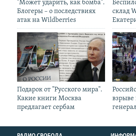
"Может ударить, как бомба".
Беспил
Блогеры – о последствиях
склад W
атак на Wildberries
Екатер
Подарок от "Русского мира".
Россий
Какие книги Москва
взрыве 
предлагает сербам
генера