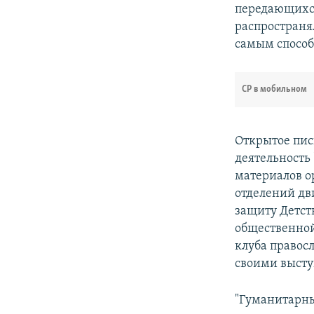
передающихся
распространя
самым спосо
СР в мобильном
Открытое пи
деятельность
материалов о
отделений дв
защиту Детст
общественной
клуба правос
своими высту
"Гуманитарны