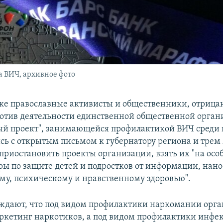
а ВИЧ, архивное фото
ке православные активисты и общественники, отриц
отив деятельности единственной общественной орган
й проект", занимающейся профилактикой ВИЧ среди 
сь с открытым письмом к губернатору региона и трем
приостановить проекты организации, взять их "на осо
ры по защите детей и подростков от информации, нан
му, психическому и нравственному здоровью".
ждают, что под видом профилактики наркомании орг
ркетинг наркотиков, а под видом профилактики инфе