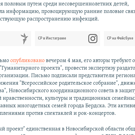
 половым путем среди несовершеннолетних детей,
ла информацию, провоцирующую ранние половые связ
бствующую распространению инфекций.
СР в Инстаграме
СР на Фейсбуке
сьмо
опубликовано
вечером 4 мая, его авторы требуют 
 "Гуманитарного проекта", провести экспертизу разда
рганизации. Письмо подписали представители регион
ижения "Всероссийское родительское собрание", движ
ва", Новосибирского координационного совета в защит
 нравственности, культуры и традиционных семейны
лавных многодетных семей города Бердска. Эти актив
плениями против спектаклей и рок-концертов.
й проект" единственная в Новосибирской области об