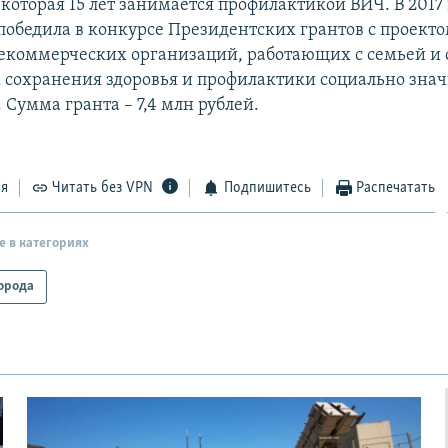
которая 15 лет занимается профилактикой ВИЧ. В 2017 
победила в конкурсе Президентских грантов с проекто
екоммерческих организаций, работающих с семьей и
 сохранения здоровья и профилактики социально зн
 Сумма гранта – 7,4 млн рублей.
ся
Читать без VPN
Подпишитесь
Распечатать
е в категориях
орода