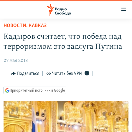
Ссылки
для
упрощенного
НОВОСТИ. КАВКАЗ
ПРОГРАММЫ
доступа
Кадыров считает, что победа над
ПОДКАСТЫ
Вернуться
терроризмом это заслуга Путина
к
АВТОРСКИЕ ПРОЕКТЫ
основному
07 мая 2018
ЦИТАТЫ СВОБОДЫ
содержанию
Вернутся
МНЕНИЯ
Поделиться
Читать без VPN
к
КУЛЬТУРА
главной
Приоритетный источник в Google
навигации
IDEL.РЕАЛИИ
Вернутся
КАВКАЗ.РЕАЛИИ
к
СЕВЕР.РЕАЛИИ
поиску
СИБИРЬ.РЕАЛИИ