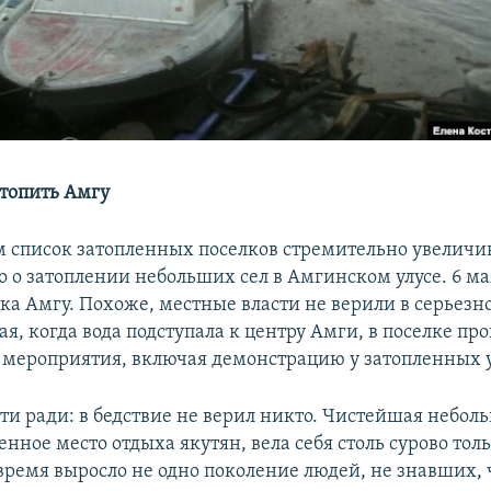
 топить Амгу
 список затопленных поселков стремительно увеличив
но о затоплении небольших сел в Амгинском улусе. 6 м
ка Амгу. Похоже, местные власти не верили в серьезн
ая, когда вода подступала к центру Амги, в поселке пр
мероприятия, включая демонстрацию у затопленных 
ти ради: в бедствие не верил никто. Чистейшая небол
нное место отдыха якутян, вела себя столь сурово толь
 время выросло не одно поколение людей, не знавших, 