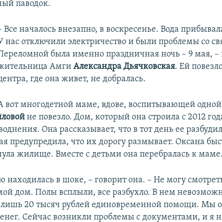
ый паводок.
– Все началось внезапно, в воскресенье. Вода прибывал
У нас отключили электричество и были проблемы со св
Переломной была именно праздничная ночь – 9 мая, – 
жительница Амги
Александра Дьячковская
. Ей повезло
центра, где она живет, не добралась.
А вот многодетной маме, вдове, воспитывающей одной
йловой
не повезло. Дом, который она строила с 2012 года
однения. Она рассказывает, что в тот день ее разбуди
ая предупредила, что их дорогу размывает. Оксана быс
нула жилище. Вместе с детьми она перебралась к маме
ю находилась в шоке, – говорит она. – Не могу смотреть
мой дом. Полы всплыли, все разбухло. В нем невозмож
лишь 20 тысяч рублей единовременной помощи. Мы о
енег. Сейчас возникли проблемы с документами, и я н