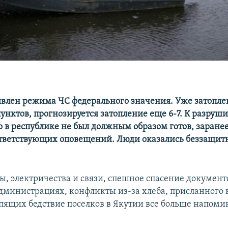
влен режима ЧС федерального значения​. ​Уже затоплен
унктов, прогнозируется затопление еще 6-7. К разруш
о в республике не был должным образом готов, заранее
ответствующих оповещений. Люди оказались беззащит
ы, электричества и связи, спешное спасение документ
дминистрациях, конфликты из-за хлеба, присланного 
рпящих бедствие поселков в Якутии все больше напом