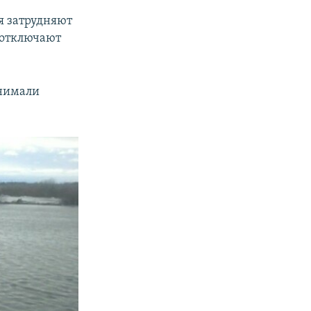
я затрудняют
 отключают
инимали