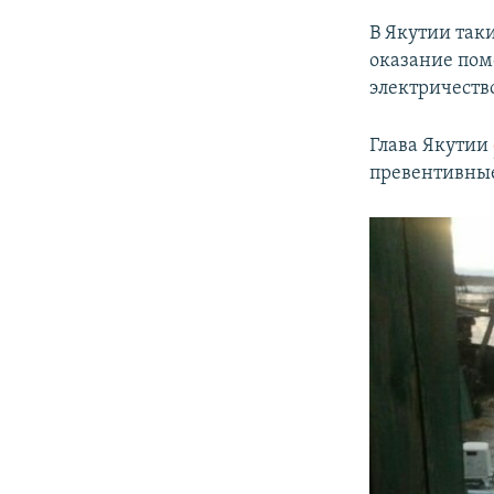
В Якутии так
оказание пом
электричество
Глава Якутии
превентивные