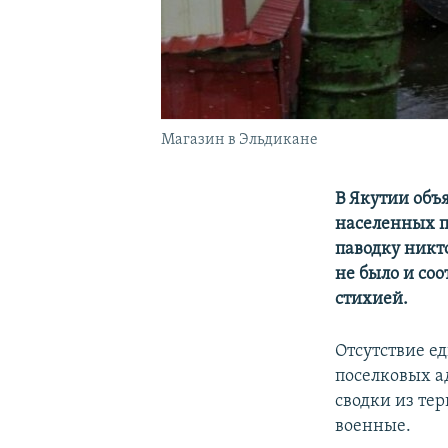
Магазин в Эльдикане
В Якутии объя
населенных п
паводку никт
не было и со
стихией.
Отсутствие ед
поселковых а
сводки из те
военные.