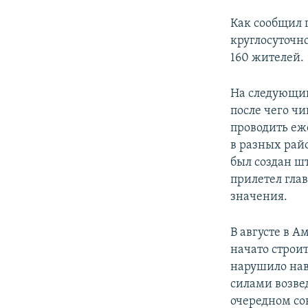
Как сообщил 
круглосуточн
160 жителей.
На следующий
после чего ч
проводить еж
в разных рай
был создан ш
прилетел гла
значения.
В августе в 
начато строит
нарушило нав
силами возве
очередном со