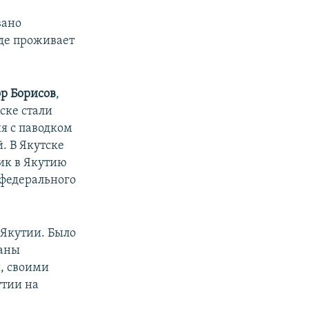
вано
где проживает
ор Борисов
,
ске стали
я с паводком
. В Якутске
ик в Якутию
 федерального
 Якутии. Было
ланы
, своими
утии на