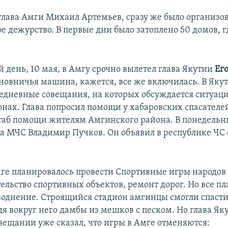
глава Амги Михаил Артемьев, сразу же было организо
ое дежурство. В первые дни было затоплено 50 домов, 
 день, 10 мая, в Амгу срочно вылетел глава Якутии
Ег
иновничья машина, кажется, все же включилась. В Якут
едневные совещания, на которых обсуждается ситуаци
онах. Глава попросил помощи у хабаровских спасателей
таб помощи жителям Амгинского района. В понедельн
ва МЧС Владимир Пучков. Он объявил в республике ЧС
Амге планировалось провести Спортивные игры народов
ельство спортивных объектов, ремонт дорог. Но все п
однение. Строящийся стадион амгинцы смогли спасти
дя вокруг него дамбы из мешков с песком. Но глава Як
вещании уже сказал, что игры в Амге отменяются: