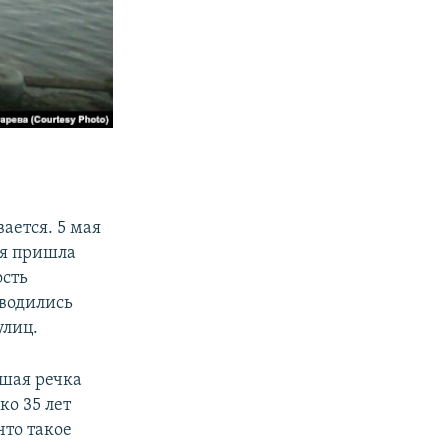
ается. 5 мая
ая пришла
ость
оводились
улиц.
ьшая речка
ко 35 лет
что такое