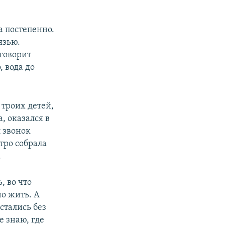
а постепенно.
язью.
говорит
, вода до
 троих детей,
, оказался в
л звонок
тро собрала
.
, во что
но жить. А
стались без
е знаю, где