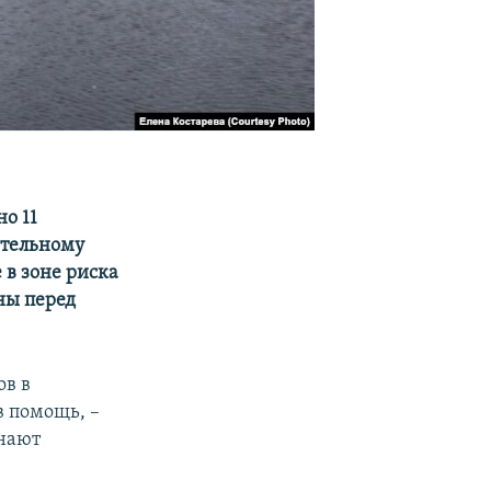
о 11
ительному
 в зоне риска
ны перед
ов в
в помощь, –
инают