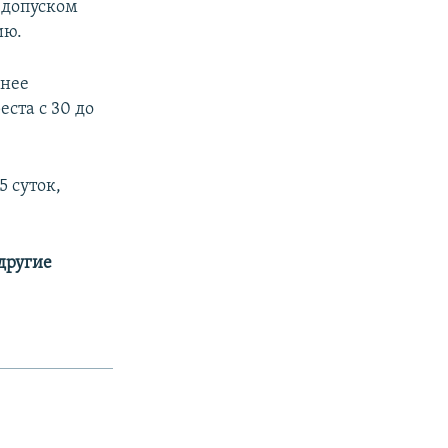
 допуском
ию.
днее
ста с 30 до
 суток,
 другие