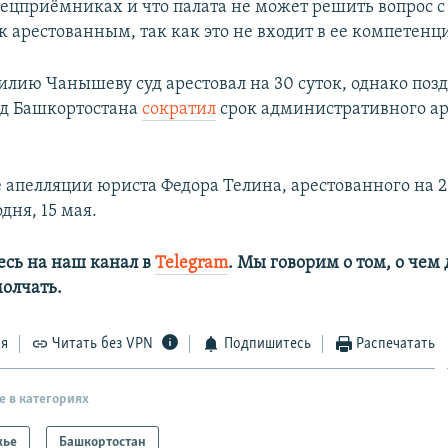
пецприёмниках и что палата не может решить вопрос с
к арестованным, так как это не входит в ее компетенц
Лилию Чанышеву суд арестовал на 30 суток, однако поз
уд Башкортостана
сократил
срок административного аре
 апелляции юриста Федора Телина, арестованного на 25
одня, 15 мая.
сь на наш канал в
Telegram
. Мы говорим о том, о чем
олчать.
ся
Читать без VPN
Подпишитесь
Распечатать
е в категориях
жье
Башкортостан