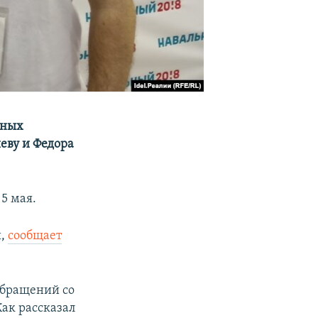
нных
еву и Федора
5 мая.
й,
сообщает
обращений со
ак рассказал