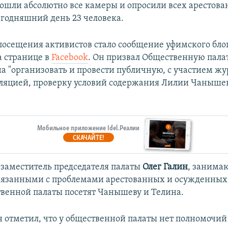
рошли абсолютно все камеры и опросили всех арестова
егодняшний день 23 человека.
посещения активистов стало сообщение уфимского бло
 странице в
Facebook
. Он призвал Общественную пала
а "организовать и провести публичную, с участием жу
ляцией, проверку условий содержания Лилии Чаныше
Мобильное приложение Idel.Реалии
СКАЧАЙТЕ!
о заместитель председателя палаты
Олег Галин
, занима
вязанными с проблемами арестованных и осужденных, 
венной палаты посетят Чанышеву и Телина.
н отметил, что у общественной палаты нет полномочий