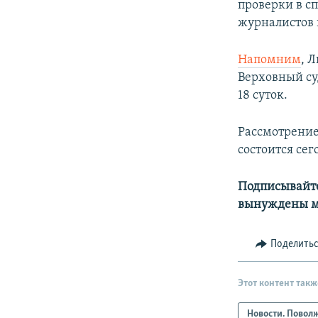
проверки в с
журналистов 
Напомним
, 
Верховный с
18 суток.
Рассмотрение
состоится сег
Подписывайте
вынуждены м
Поделить
Этот контент такж
Новости. Повол