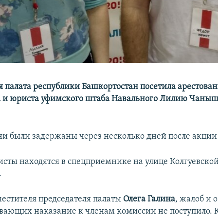
 палата республики Башкортостан посетила арестова
 и юриста уфимского штаба Навального Лилию Чаныш
и были задержаны через несколько дней после акции 
исты находятся в спецприемнике на улице Колгуевско
.
местителя председателя палаты
Олега Галина
, жалоб и 
вающих наказание к членам комиссии не поступило. К