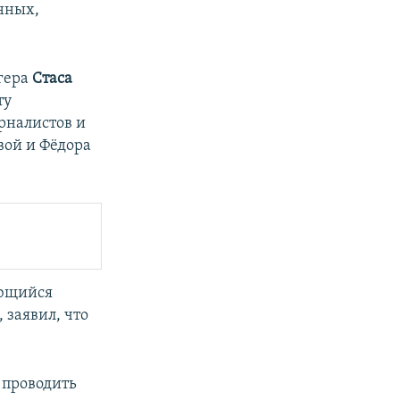
нных,
гера
Стаса
ту
рналистов и
вой и Фёдора
ющийся
заявил, что
 проводить