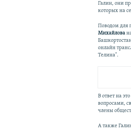
Галин, они п
которых на с
Поводом для 
Михайлова
на
Башкортостан
онлайн транс
Телина".
В ответ на эт
вопросами, с
члены общест
А также Гали