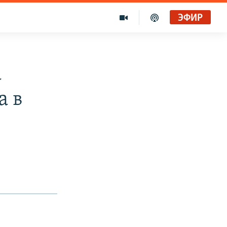
ЭФИР
а
а в