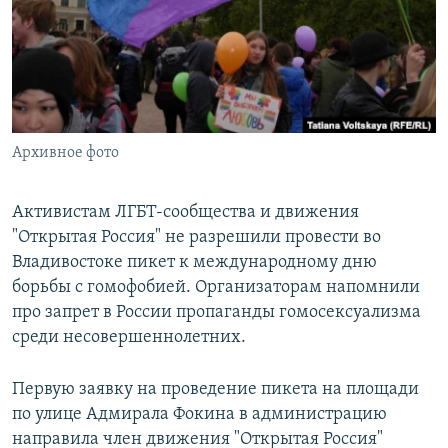
РАСПИСАНИЕ ВЕЩАНИЯ
ПОДПИШИТЕСЬ НА РАССЫЛКУ
СОЦИАЛЬНЫЕ СЕТИ
Архивное фото
Активистам ЛГБТ-сообщества и движения
"Открытая Россия" не разрешили провести во
Все сайты РСЕ/РС
Владивостоке пикет к международному дню
борьбы с гомофобией. Организаторам напомнили
про запрет в России пропаганды гомосексуализма
среди несовершеннолетних.
Первую заявку на проведение пикета на площади
по улице Адмирала Фокина в администрацию
направила член движения "Открытая Россия"