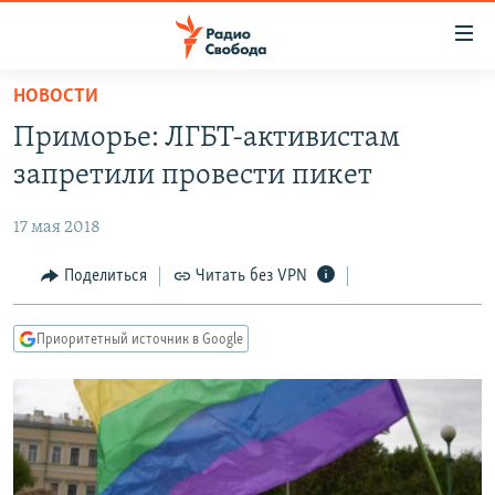
Ссылки
для
упрощенного
НОВОСТИ
ПРОГРАММЫ
доступа
Приморье: ЛГБТ-активистам
ПОДКАСТЫ
Вернуться
запретили провести пикет
к
АВТОРСКИЕ ПРОЕКТЫ
основному
17 мая 2018
ЦИТАТЫ СВОБОДЫ
содержанию
Вернутся
МНЕНИЯ
Поделиться
Читать без VPN
к
КУЛЬТУРА
главной
Приоритетный источник в Google
навигации
IDEL.РЕАЛИИ
Вернутся
КАВКАЗ.РЕАЛИИ
к
СЕВЕР.РЕАЛИИ
поиску
СИБИРЬ.РЕАЛИИ