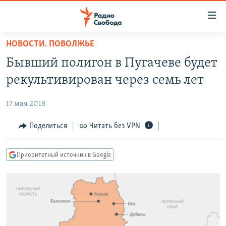
Ссылки
для
упрощенного
НОВОСТИ. ПОВОЛЖЬЕ
ПРОГРАММЫ
доступа
Бывший полигон в Пугачеве будет
ПОДКАСТЫ
Вернуться
рекультивирован через семь лет
к
АВТОРСКИЕ ПРОЕКТЫ
основному
17 мая 2018
ЦИТАТЫ СВОБОДЫ
содержанию
Вернутся
МНЕНИЯ
Поделиться
Читать без VPN
к
КУЛЬТУРА
главной
Приоритетный источник в Google
навигации
IDEL.РЕАЛИИ
Вернутся
КАВКАЗ.РЕАЛИИ
к
СЕВЕР.РЕАЛИИ
поиску
СИБИРЬ.РЕАЛИИ