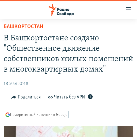
Ссылки
для
упрощенного
БАШКОРТОСТАН
ПРОГРАММЫ
доступа
В Башкортостане создано
ПОДКАСТЫ
Вернуться
"Общественное движение
к
АВТОРСКИЕ ПРОЕКТЫ
собственников жилых помещений
основному
ЦИТАТЫ СВОБОДЫ
содержанию
в многоквартирных домах"
Вернутся
МНЕНИЯ
к
18 мая 2018
КУЛЬТУРА
главной
Поделиться
Читать без VPN
навигации
IDEL.РЕАЛИИ
Вернутся
КАВКАЗ.РЕАЛИИ
к
Приоритетный источник в Google
СЕВЕР.РЕАЛИИ
поиску
СИБИРЬ.РЕАЛИИ