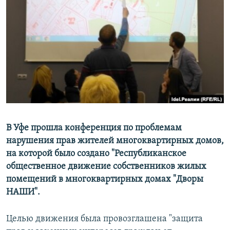
РАСПИСАНИЕ ВЕЩАНИЯ
ПОДПИШИТЕСЬ НА РАССЫЛКУ
СОЦИАЛЬНЫЕ СЕТИ
Все сайты РСЕ/РС
В Уфе прошла конференция по проблемам
нарушения прав жителей многоквартирных домов,
на которой было создано "Республиканское
общественное движение собственников жилых
помещений в многоквартирных домах "Дворы
НАШИ".
Целью движения была провозглашена "защита