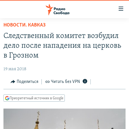
Ссылки
для
упрощенного
НОВОСТИ. КАВКАЗ
ПРОГРАММЫ
доступа
Следственный комитет возбудил
ПОДКАСТЫ
Вернуться
дело после нападения на церковь
к
АВТОРСКИЕ ПРОЕКТЫ
в Грозном
основному
ЦИТАТЫ СВОБОДЫ
содержанию
19 мая 2018
Вернутся
МНЕНИЯ
к
Поделиться
Читать без VPN
КУЛЬТУРА
главной
навигации
IDEL.РЕАЛИИ
Приоритетный источник в Google
Вернутся
КАВКАЗ.РЕАЛИИ
к
СЕВЕР.РЕАЛИИ
поиску
СИБИРЬ.РЕАЛИИ