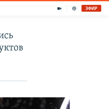
ЭФИР
ись
уктов