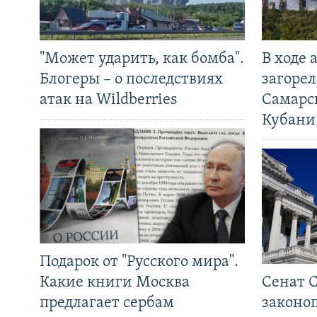
"Может ударить, как бомба".
В ходе
Блогеры – о последствиях
загорел
атак на Wildberries
Самарс
Кубани
Подарок от "Русского мира".
Какие книги Москва
Сенат 
предлагает сербам
законо