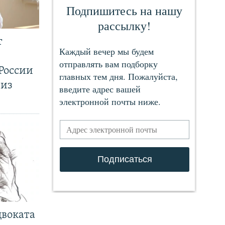
т
России
 из
двоката