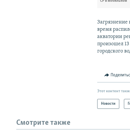
СР в мобильном
Загрязнение 
время распил
акватории ре
произошел 13 
городского во
Поделить
Этот контент такж
Новости
Г
Смотрите также