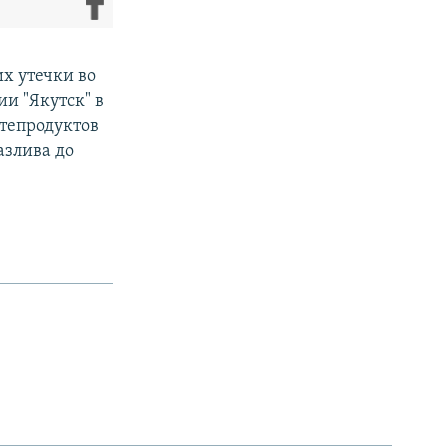
х утечки во
и "Якутск" в
фтепродуктов
азлива до