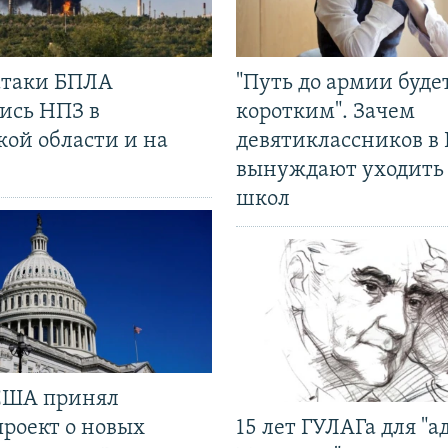
 атаки БПЛА
"Путь до армии буде
ись НПЗ в
коротким". Зачем
кой области и на
девятиклассников в 
вынуждают уходить
школ
США принял
проект о новых
15 лет ГУЛАГа для "а