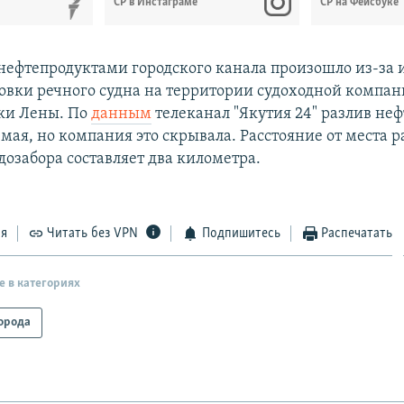
СР в Инстаграме
СР на Фейсбуке
нефтепродуктами городского канала произошло из-за и
овки речного судна на территории судоходной компани
ки Лены. По
данным
телеканал "Якутия 24" разлив не
мая, но компания это скрывала. Расстояние от места р
дозабора составляет два километра.
ся
Читать без VPN
Подпишитесь
Распечатать
е в категориях
орода