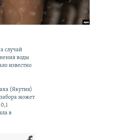
а случай
знения воды
ало известно
аха (Якутия)
озабора может
0,1
яла в