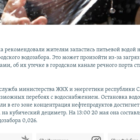
ка рекомендовали жителям запастись питьевой водой н
родского водозабора. Это может произойти из-за загря
ми, об их утечке в городском канале речного порта ст
-служба министерства ЖКХ и энергетики республики С
озможных перебоях с водоснабжением. Остановка вод
ли в его зоне концентрация нефтепродуктов достигнет 
на кубический дециметр. На 13:00 20 мая она составл
озабора 0,026.