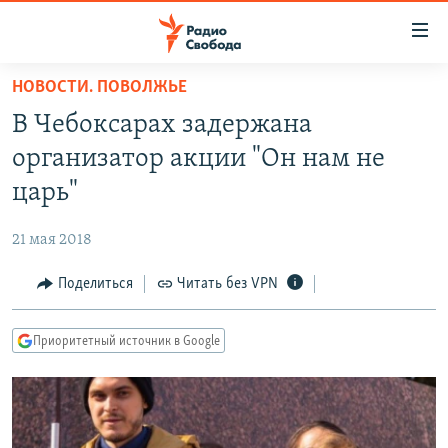
Ссылки
для
упрощенного
НОВОСТИ. ПОВОЛЖЬЕ
ПРОГРАММЫ
доступа
В Чебоксарах задержана
ПОДКАСТЫ
Вернуться
организатор акции "Он нам не
к
АВТОРСКИЕ ПРОЕКТЫ
царь"
основному
ЦИТАТЫ СВОБОДЫ
содержанию
21 мая 2018
Вернутся
МНЕНИЯ
к
Поделиться
Читать без VPN
КУЛЬТУРА
главной
навигации
IDEL.РЕАЛИИ
Приоритетный источник в Google
Вернутся
КАВКАЗ.РЕАЛИИ
к
СЕВЕР.РЕАЛИИ
поиску
СИБИРЬ.РЕАЛИИ