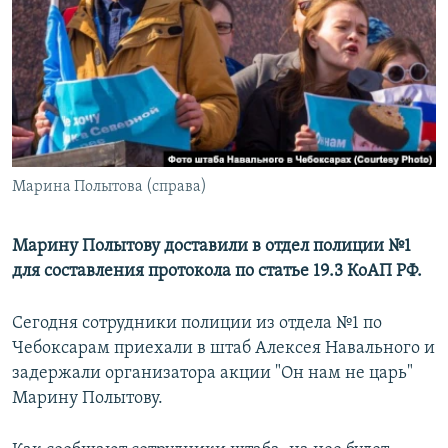
РАСПИСАНИЕ ВЕЩАНИЯ
ПОДПИШИТЕСЬ НА РАССЫЛКУ
СОЦИАЛЬНЫЕ СЕТИ
Марина Полытова (справа)
Все сайты РСЕ/РС
Марину Полытову доставили в отдел полиции №1
для составления протокола по статье 19.3 КоАП РФ.
Сегодня сотрудники полиции из отдела №1 по
Чебоксарам приехали в штаб Алексея Навального и
задержали организатора акции "Он нам не царь"
Марину Полытову.