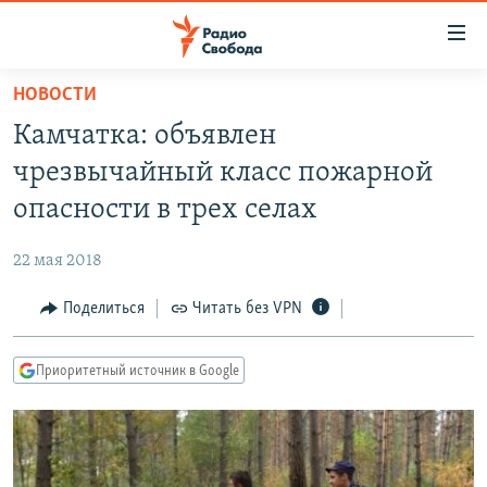
Ссылки
для
упрощенного
НОВОСТИ
ПРОГРАММЫ
доступа
Камчатка: объявлен
ПОДКАСТЫ
Вернуться
чрезвычайный класс пожарной
к
АВТОРСКИЕ ПРОЕКТЫ
опасности в трех селах
основному
ЦИТАТЫ СВОБОДЫ
содержанию
22 мая 2018
Вернутся
МНЕНИЯ
к
Поделиться
Читать без VPN
КУЛЬТУРА
главной
навигации
IDEL.РЕАЛИИ
Приоритетный источник в Google
Вернутся
КАВКАЗ.РЕАЛИИ
к
СЕВЕР.РЕАЛИИ
поиску
СИБИРЬ.РЕАЛИИ