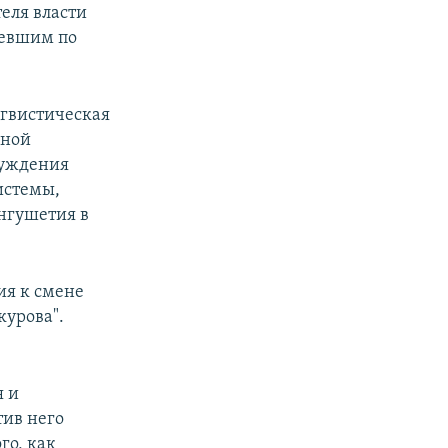
еля власти
рпевшим по
нгвистическая
бной
буждения
истемы,
Ингушетия в
ия к смене
курова".
я и
тив него
го, как