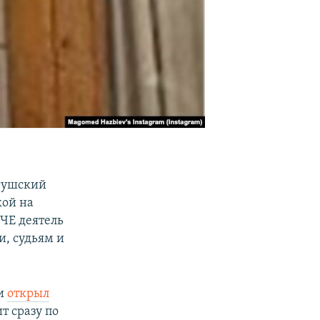
нгушский
кой на
ЧЕ деятель
и, судьям и
ии
открыл
т сразу по