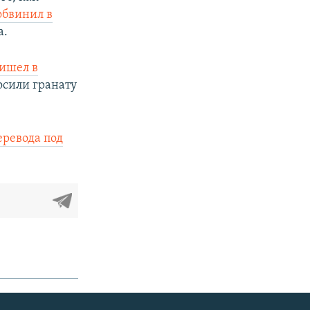
обвинил в
а.
ишел в
осили гранату
еревода под