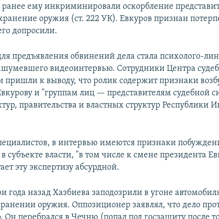
: ранее ему инкриминировали оскорбление представит
и хранение оружия (ст. 222 УК). Евкуров признан поте
его допросили.
ля предъявления обвинений дела стала психолого-ли
ашумевшего видеоинтервью. Сотрудники Центра суде
и пришли к выводу, что ролик содержит признаки воз
Евкурову и "группам лиц — представителям судебной с
ктур, правительства и властных структур Республики 
ециалистов, в интервью имеются признаки побужден
 субъекте власти, "в том числе к смене президента Ев
ает эту экспертизу абсурдной.
и года назад Хазбиева заподозрили в угоне автомобил
ранении оружия. Оппозиционер заявлял, что дело про
 Он перебрался в Чечню (попал под госзащиту после то