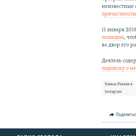
неизвестные 
причастности
11 января 20
полицию
, чт
во двор его р
Деятель соде
подписку о н
Кавказ.Реалии в
Instagram
Поделить