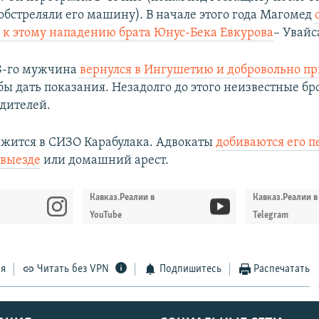
обстреляли его машину). В начале этого года Магомед
 к этому нападению брата Юнус-Бека Евкурова
– Увайс
18-го мужчина
вернулся в Ингушетию и добровольно пр
обы дать показания. Незадолго до этого неизвестные бр
одителей.
ржится в СИЗО Карабулака. Адвокаты
добиваются его п
евыезде
или домашний арест.
Кавказ.Реалии в
Кавказ.Реалии в
YouTube
Telegram
ся
Читать без VPN
Подпишитесь
Распечатать