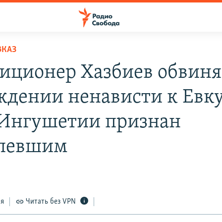
ВКАЗ
иционер Хазбиев обвиня
ждении ненависти к Евку
 Ингушетии признан
рпевшим
ся
Читать без VPN