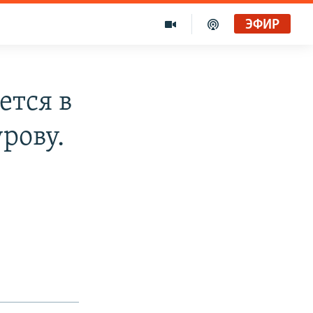
ЭФИР
ется в
рову.