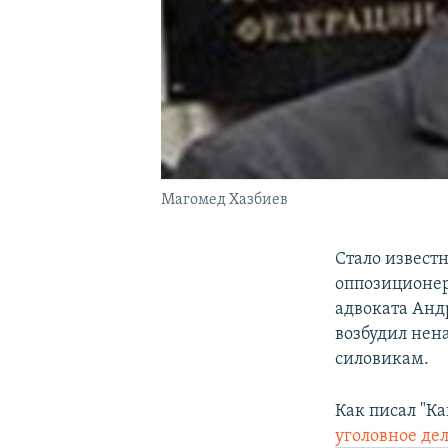
Магомед Хазбиев
Стало извест
оппозиционер
адвоката Анд
возбудил нена
силовикам.
Как писал "К
уголовное дело