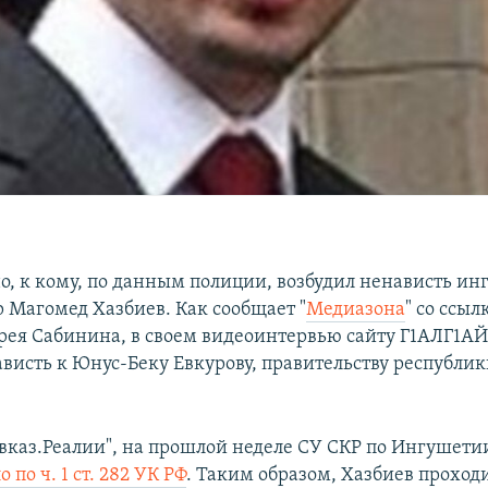
но, к кому, по данным полиции, возбудил ненависть и
 Магомед Хазбиев. Как сообщает "
Медиазона
" со ссыл
рея Сабинина, в своем видеоинтервью сайту Г1АЛГ1АЙ
висть к Юнус-Беку Евкурову, правительству республик
авказ.Реалии", на прошлой неделе СУ СКР по Ингушет
 по ч. 1 ст. 282 УК РФ
. Таким образом, Хазбиев проходи