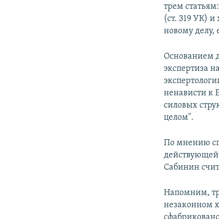
трем статьям
(ст. 319 УК) 
новому делу, 
Основанием д
экспертиза н
экспертологи
ненависти к 
силовых стру
целом".
По мнению сп
действующей в
Сабинин счит
Напомним, тр
незаконном х
сфабриковано.