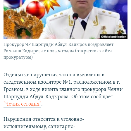
РАСПИСАНИЕ ВЕЩАНИЯ
ПОДПИШИТЕСЬ НА РАССЫЛКУ
СОЦИАЛЬНЫЕ СЕТИ
Прокурор ЧР Шарпудди Абдул-Кадыров поздравляет
Рамзана Кадырова с новым годом (открытка с сайта
прокуратуры)
Все сайты РСЕ/РС
Отдельные нарушения закона выявлены в
следственном изоляторе № 1, расположенном в г.
Грозном, в ходе визита главного прокурора Чечни
Шарпудди Абдул-Кадырова. Об этом сообщает
"Чечня сегодня"
.
Нарушения относятся к уголовно-
исполнительному, санитарно-