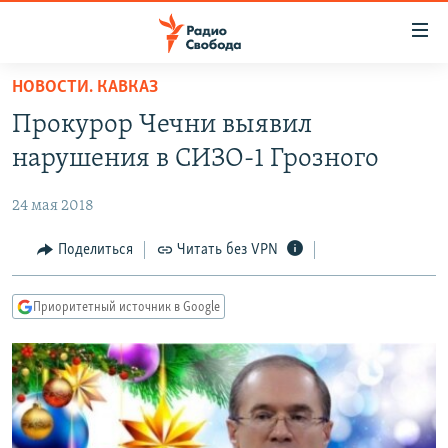
Ссылки
для
упрощенного
НОВОСТИ. КАВКАЗ
ПРОГРАММЫ
доступа
Прокурор Чечни выявил
ПОДКАСТЫ
Вернуться
нарушения в СИЗО-1 Грозного
к
АВТОРСКИЕ ПРОЕКТЫ
основному
24 мая 2018
ЦИТАТЫ СВОБОДЫ
содержанию
Вернутся
МНЕНИЯ
Поделиться
Читать без VPN
к
КУЛЬТУРА
главной
Приоритетный источник в Google
навигации
IDEL.РЕАЛИИ
Вернутся
КАВКАЗ.РЕАЛИИ
к
СЕВЕР.РЕАЛИИ
поиску
СИБИРЬ.РЕАЛИИ