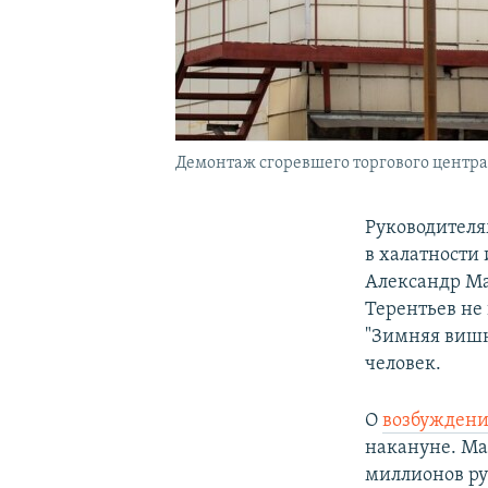
Демонтаж сгоревшего торгового центра
Руководителя
в халатности 
Александр Ма
Терентьев не
"Зимняя вишн
человек.
О
возбужден
накануне. Ма
миллионов р