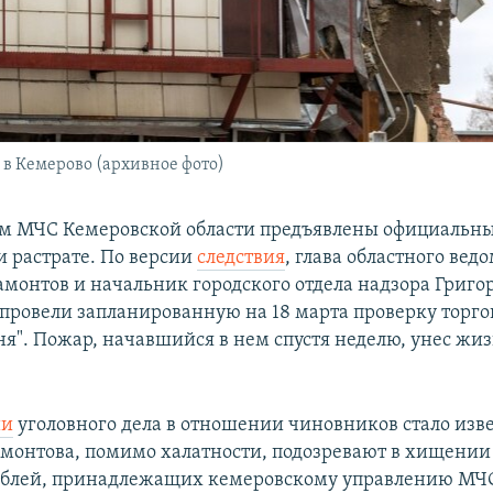
 в Кемерово (архивное фото)
м МЧС Кемеровской области предъявлены официальн
и растрате. По версии
следствия
, глава областного вед
монтов и начальник городского отдела надзора Григо
 провели запланированную на 18 марта проверку торго
я". Пожар, начавшийся в нем спустя неделю, унес жи
ии
уголовного дела в отношении чиновников стало изв
монтова, помимо халатности, подозревают в хищении
ублей, принадлежащих кемеровскому управлению МЧ