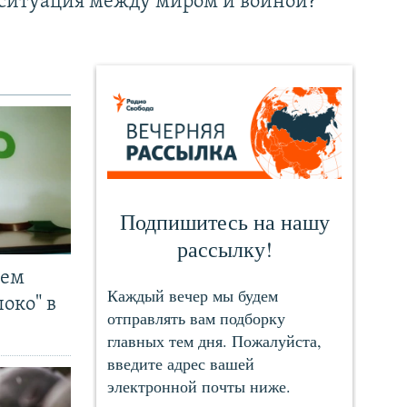
ситуация между миром и войной?
чем
око" в