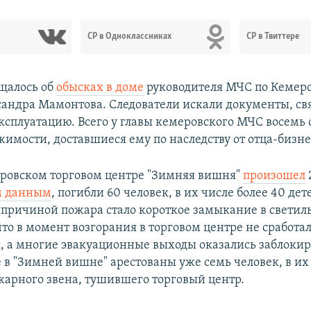
СР в Одноклассниках
СР в Твиттере
бщалось об
обысках в доме
руководителя МЧС по Кемер
сандра Мамонтова. Следователи искали документы, св
эксплуатацию. Всего у главы кемеровского МЧС восемь 
имости, доставшиеся ему по наследству от отца-бизн
ровском торговом центре "Зимняя вишня"
произошел
м данным
, погибли 60 человек, в их числе более 40 де
о причиной пожара стало короткое замыкание в светил
что в момент возгорания в торговом центре не сработа
, а многие эвакуационные выходы оказались заблоки
е в "Зимней вишне" арестованы уже семь человек, в их
арного звена, тушившего торговый центр.