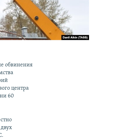
ые обвинения
омства
рий
вого центра
зни 60
естно
 двух
С.