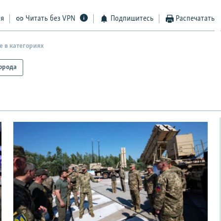
ся
Читать без VPN
Подпишитесь
Распечатать
е в категориях
орода