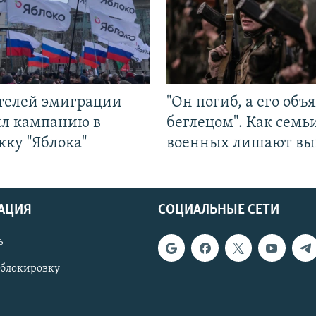
ятелей эмиграции
"Он погиб, а его объ
ил кампанию в
беглецом". Как семь
жку "Яблока"
военных лишают вы
АЦИЯ
СОЦИАЛЬНЫЕ СЕТИ
ь
 блокировку