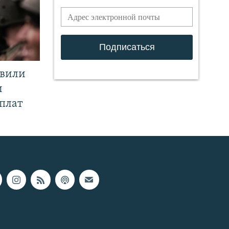
явили
и
плат