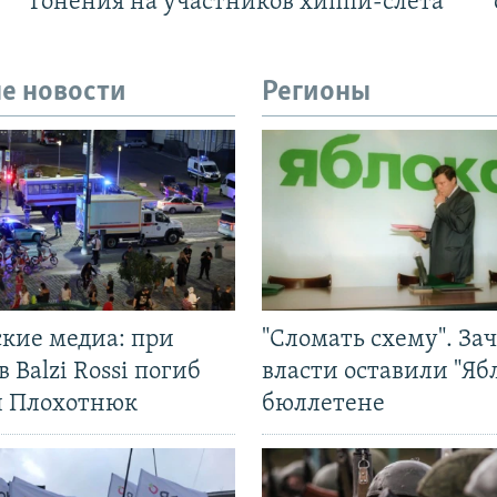
Гонения на участников хиппи-слёта
е новости
Регионы
ские медиа: при
"Сломать схему". За
в Balzi Rossi погиб
власти оставили "Ябл
л Плохотнюк
бюллетене