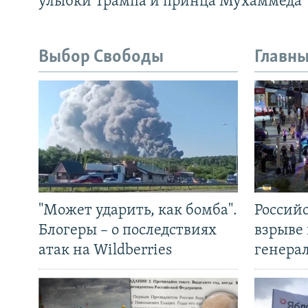
улыбки Трампа и принца Мухаммеда
Выбор Свободы
Главны
"Может ударить, как бомба".
Россий
Блогеры – о последствиях
взрыве 
атак на Wildberries
генера