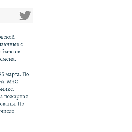
овской
язанные с
объектов
есмена.
25 марта. По
тей. МЧС
ьнике.
ла пожарная
рованы. По
 числе