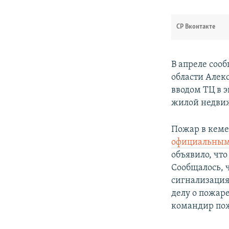
СР Вконтакте
В апреле соо
области Алек
вводом ТЦ в 
жилой недвиж
Пожар в кеме
официальны
объявило, чт
Сообщалось, 
сигнализация
делу о пожар
командир пож