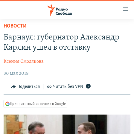
Ссылки
для
упрощенного
НОВОСТИ
ПРОГРАММЫ
доступа
Барнаул: губернатор Александр
ПОДКАСТЫ
Вернуться
Карлин ушел в отставку
к
АВТОРСКИЕ ПРОЕКТЫ
основному
Ксения Смолякова
ЦИТАТЫ СВОБОДЫ
содержанию
Вернутся
30 мая 2018
МНЕНИЯ
к
КУЛЬТУРА
Поделиться
Читать без VPN
главной
навигации
IDEL.РЕАЛИИ
Вернутся
Приоритетный источник в Google
КАВКАЗ.РЕАЛИИ
к
СЕВЕР.РЕАЛИИ
поиску
СИБИРЬ.РЕАЛИИ