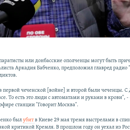
паратисты или донбасские ополченцы могут быть прич
листа Аркадия Бабченко, предположил главред радио 
диктов.
в первой чеченской [войне] и второй были чеченцы. С
все. То есть это люди с автоматами и руками в крови", -
 эфире станции "Говорит Москва".
ченко был
убит
в Киеве 29 мая тремя выстрелами в спи
зкой критикой Кремля. В прошлом году он уехал из Рос