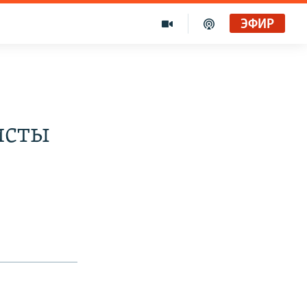
ЭФИР
исты