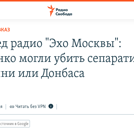
ВКАЗ
ед радио "Эхо Москвы":
нко могли убить сепарат
чни или Донбаса
ся
Читать без VPN
сточник в Google