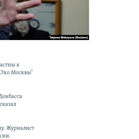
астны к
"Эхо Москвы"
 Донбасса
 сказал
ну. Журналист
сии.