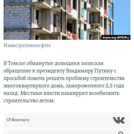
РАСПИСАНИЕ ВЕЩАНИЯ
ПОДПИШИТЕСЬ НА РАССЫЛКУ
СОЦИАЛЬНЫЕ СЕТИ
Иллюстративное фото
В Томске обманутые дольщики записали
обращение к президенту Владимиру Путину с
Все сайты РСЕ/РС
просьбой помочь решить проблему строительства
многоквартирного дома, замороженного 2,5 года
назад. Местные власти планируют возобновить
строительство летом.
СР Вконтакте