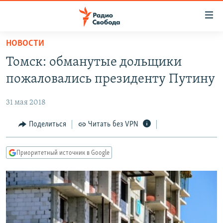
Ссылки
для
упрощенного
НОВОСТИ
ПРОГРАММЫ
доступа
Томск: обманутые дольщики
ПОДКАСТЫ
Вернуться
пожаловались президенту Путину
к
АВТОРСКИЕ ПРОЕКТЫ
основному
31 мая 2018
ЦИТАТЫ СВОБОДЫ
содержанию
Вернутся
МНЕНИЯ
Поделиться
Читать без VPN
к
КУЛЬТУРА
главной
Приоритетный источник в Google
навигации
IDEL.РЕАЛИИ
Вернутся
КАВКАЗ.РЕАЛИИ
к
СЕВЕР.РЕАЛИИ
поиску
СИБИРЬ.РЕАЛИИ