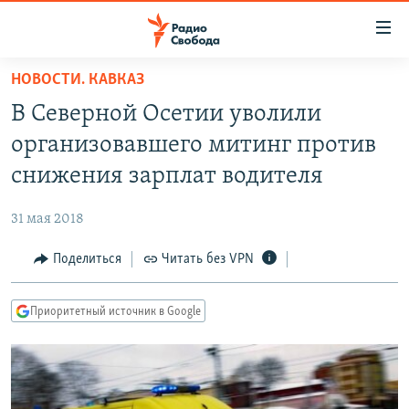
Ссылки
для
упрощенного
НОВОСТИ. КАВКАЗ
ПРОГРАММЫ
доступа
В Северной Осетии уволили
ПОДКАСТЫ
Вернуться
организовавшего митинг против
к
АВТОРСКИЕ ПРОЕКТЫ
снижения зарплат водителя
основному
ЦИТАТЫ СВОБОДЫ
содержанию
31 мая 2018
Вернутся
МНЕНИЯ
к
Поделиться
Читать без VPN
КУЛЬТУРА
главной
навигации
IDEL.РЕАЛИИ
Приоритетный источник в Google
Вернутся
КАВКАЗ.РЕАЛИИ
к
СЕВЕР.РЕАЛИИ
поиску
СИБИРЬ.РЕАЛИИ