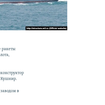
е ракеты
лота,
 конструктор
в Кушнир.
 заводом в