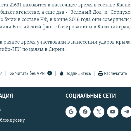
кта 21631 находятся в настоящее время в составе Касп
бщает агентство, а еще два - "Зеленый Дол" и "Серпухов
о были в составе ЧФ, в конце 2016 года они совершил
илили Балтийский флот с базированием в Калининградс
 в разное время участвовали в нанесении ударов крыл
либр-НК" по целям в Сирии.
ся
Читать без VPN
Подпишитесь
Распечатать
АЦИЯ
СОЦИАЛЬНЫЕ СЕТИ
ь
 блокировку