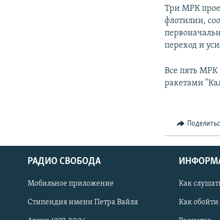
Три МРК прое
флотилии, соо
первоначальн
переход и ус
Все пять МРК
ракетами "Ка
Поделить
РАДИО СВОБОДА
ИНФОРМ
Мобильное приложение
Как слушат
СОЦИАЛЬНЫЕ СЕТИ
Стипендия имени Петра Вайля
Как обойти