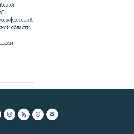
ийской
" -
и межфлотский
кой области.
атыми