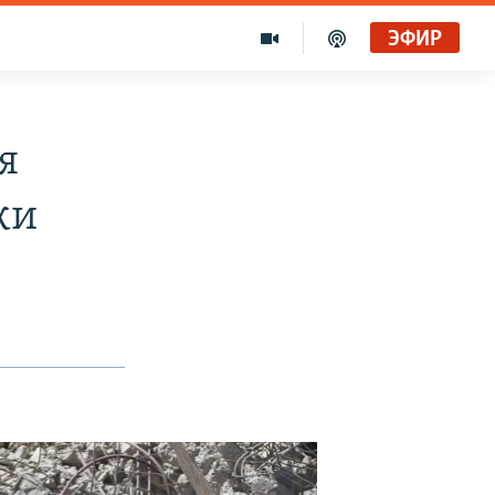
ЭФИР
я
ки