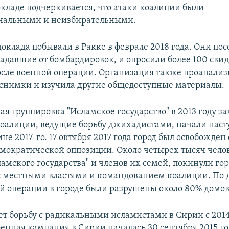
окладе подчеркивается, что атаки коалиции были
нальными и неизбирательными.
оклада побывали в Ракке в феврале 2018 года. Они пос
радавшие от бомбардировок, и опросили более 100 свид
ле военной операции. Организация также проанализ
снимки и изучила другие общедоступные материалы.
я группировка "Исламское государство" в 2013 году з
коалиции, ведущие борьбу джихадистами, начали наст
ине 2017-го. 17 октября 2017 года город был освобожде
мократической оппозиции. Около четырех тысяч чело
амского государства" и членов их семей, покинули гор
 местными властями и командованием коалиции. По
ой операции в городе были разрушены около 80% домов
ет борьбу с радикальными исламистами в Сирии с 2014
оенная кампания в Сирии началась 30 сентября 2015 го