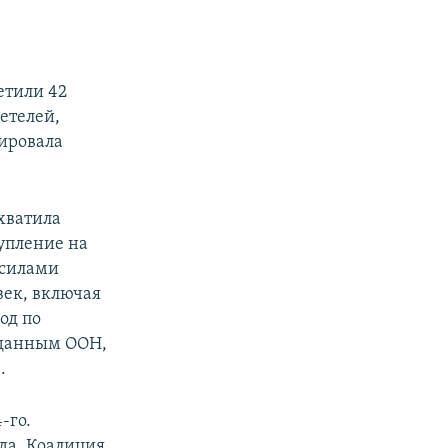
етили 42
етелей,
ировала
ахватила
упление на
н силами
век, включая
од по
 данным ООН,
.
-го.
да. Коалиция