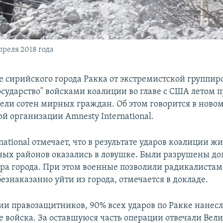
преля 2018 года
 сирийского города Ракка от экстремистской группир
осударство" войсками коалиции во главе с США летом 
бели сотен мирных граждан. Об этом говорится в ново
й организации Amnesty International.
national отмечает, что в результате ударов коалиции ж
ных районов оказались в ловушке. Были разрушены до
ра города. При этом военные позволили радикалистам
безнаказанно уйти из города, отмечается в докладе.
и правозащитников, 90% всех ударов по Ракке нанес
 войска. За оставшуюся часть операции отвечали Вел