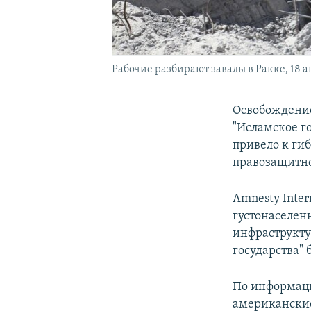
Рабочие разбирают завалы в Ракке, 18 а
Освобождение
"Исламское г
привело к ги
правозащитно
Amnesty Inter
густонаселен
инфраструкту
государства" 
По информаци
американские