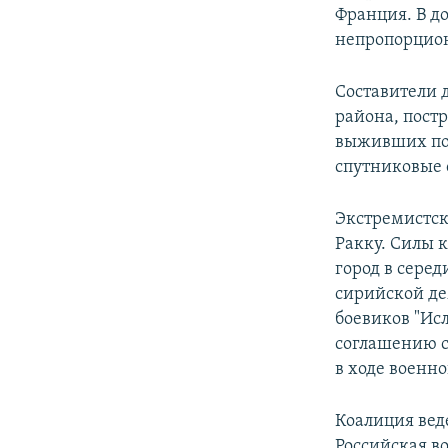
Франция. В д
непропорцио
Составители д
района, пост
выживших пос
спутниковые 
Экстремистска
Ракку. Силы 
город в серед
сирийской де
боевиков "Исл
соглашению с
в ходе военн
Коалиция вед
Российская в