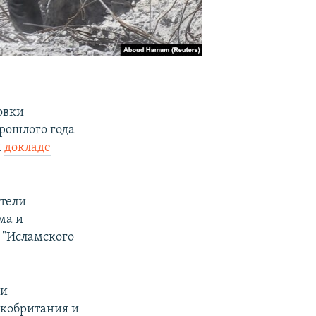
овки
прошлого года
м
докладе
ители
ма и
 "Исламского
ли
икобритания и