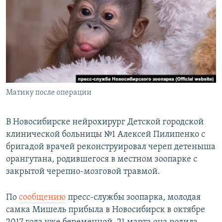
РАСПИСАНИЕ ВЕЩАНИЯ
ПОДПИШИТЕСЬ НА РАССЫЛКУ
СОЦИАЛЬНЫЕ СЕТИ
Матику после операции
Все сайты РСЕ/РС
В Новосибирске нейрохирург Детской городской
клинической больницы №1 Алексей Пилипенко с
бригадой врачей реконструировал череп детеныша
орангутана, родившегося в местном зоопарке с
закрытой черепно-мозговой травмой.
По
сообщению
пресс-службы зоопарка, молодая
самка Мишель прибыла в Новосибирск в октябре