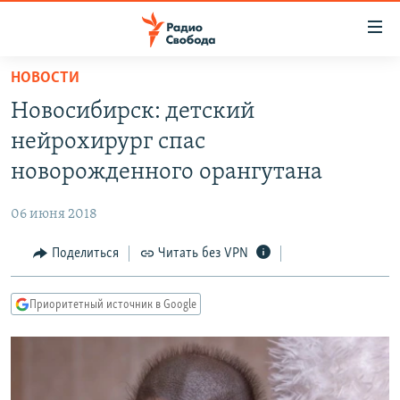
Ссылки
для
упрощенного
НОВОСТИ
ПРОГРАММЫ
доступа
Новосибирск: детский
ПОДКАСТЫ
Вернуться
нейрохирург спас
к
АВТОРСКИЕ ПРОЕКТЫ
новорожденного орангутана
основному
ЦИТАТЫ СВОБОДЫ
содержанию
06 июня 2018
Вернутся
МНЕНИЯ
к
Поделиться
Читать без VPN
КУЛЬТУРА
главной
навигации
IDEL.РЕАЛИИ
Приоритетный источник в Google
Вернутся
КАВКАЗ.РЕАЛИИ
к
СЕВЕР.РЕАЛИИ
поиску
СИБИРЬ.РЕАЛИИ