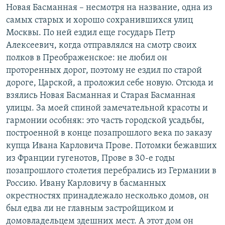
Новая Басманная – несмотря на название, одна из
самых старых и хорошо сохранившихся улиц
Москвы. По ней ездил еще государь Петр
Алексеевич, когда отправлялся на смотр своих
полков в Преображенское: не любил он
проторенных дорог, поэтому не ездил по старой
дороге, Царской, а проложил себе новую. Отсюда и
взялись Новая Басманная и Старая Басманная
улицы. За моей спиной замечательной красоты и
гармонии особняк: это часть городской усадьбы,
построенной в конце позапрошлого века по заказу
купца Ивана Карловича Прове. Потомки бежавших
из Франции гугенотов, Прове в 30-е годы
позапрошлого столетия перебрались из Германии в
Россию. Ивану Карловичу в басманных
окрестностях принадлежало несколько домов, он
был едва ли не главным застройщиком и
домовладельцем здешних мест. А этот дом он