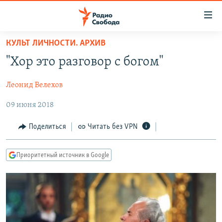
Ссылки
для
упрощенного
КУЛЬТ ЛИЧНОСТИ. АРХИВ
ПРОГРАММЫ
доступа
"Хор это разговор с богом"
ПОДКАСТЫ
Вернуться
к
Леонид Велехов
АВТОРСКИЕ ПРОЕКТЫ
основному
09 июня 2018
ЦИТАТЫ СВОБОДЫ
содержанию
Вернутся
МНЕНИЯ
Поделиться
Читать без VPN
к
КУЛЬТУРА
главной
Приоритетный источник в Google
навигации
IDEL.РЕАЛИИ
Вернутся
КАВКАЗ.РЕАЛИИ
к
СЕВЕР.РЕАЛИИ
поиску
СИБИРЬ.РЕАЛИИ