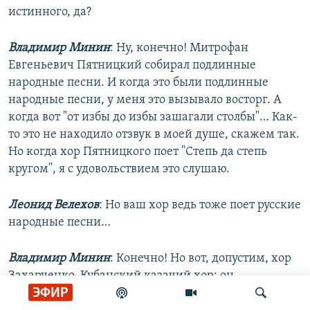
истинного, да?
Владимир Минин
: Ну, конечно! Митрофан
Евгеньевич Пятницкий собирал подлинные
народные песни. И когда это были подлинные
народные песни, у меня это вызывало восторг. А
когда вот "от избы до избы зашагали столбы"… Как-
то это не находило отзвук в моей душе, скажем так.
Но когда хор Пятницкого поет "Степь да степь
кругом", я с удовольствием это слушаю.
Леонид Велехов
: Но ваш хор ведь тоже поет русские
народные песни…
Владимир Минин
: Конечно! Но вот, допустим, хор
Захарченко, Кубанский казачий хор: он
ЭФИР
выдерживает два концерта в Кремлевском дворце.