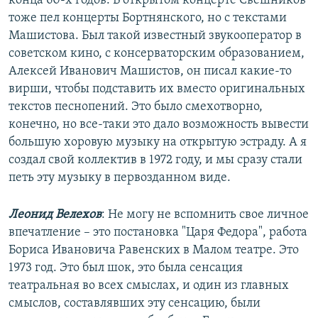
конца 60-х годов. В открытом концерте Свешников
тоже пел концерты Бортнянского, но с текстами
Машистова. Был такой известный звукооператор в
советском кино, с консерваторским образованием,
Алексей Иванович Машистов, он писал какие-то
вирши, чтобы подставить их вместо оригинальных
текстов песнопений. Это было смехотворно,
конечно, но все-таки это дало возможность вывести
большую хоровую музыку на открытую эстраду. А я
создал свой коллектив в 1972 году, и мы сразу стали
петь эту музыку в первозданном виде.
Леонид Велехов
: Не могу не вспомнить свое личное
впечатление – это постановка "Царя Федора", работа
Бориса Ивановича Равенских в Малом театре. Это
1973 год. Это был шок, это была сенсация
театральная во всех смыслах, и один из главных
смыслов, составлявших эту сенсацию, были