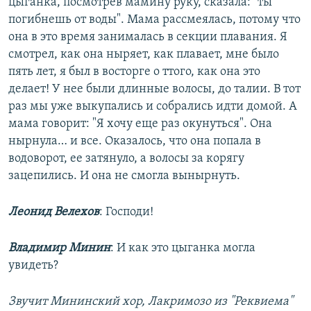
цыганка, посмотрев мамину руку, сказала: "ты
погибнешь от воды". Мама рассмеялась, потому что
она в это время занималась в секции плавания. Я
смотрел, как она ныряет, как плавает, мне было
пять лет, я был в восторге о ттого, как она это
делает! У нее были длинные волосы, до талии. В тот
раз мы уже выкупались и собрались идти домой. А
мама говорит: "Я хочу еще раз окунуться". Она
нырнула… и все. Оказалось, что она попала в
водоворот, ее затянуло, а волосы за корягу
зацепились. И она не смогла вынырнуть.
Леонид Велехов
: Господи!
Владимир Минин
: И как это цыганка могла
увидеть?
Звучит Мининский хор, Лакримозо из "Реквиема"