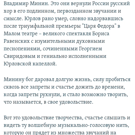
Владимир Минин. Это они вернули России русский
хор в его подлинном, первозданном звучании и
смысле. Юрлов рано умер, словно надорвавшись
после триумфальной премьеры "Царя Федора" в
Малом театре – великого спектакля Бориса
Равенских с изумительными духовными
песнопениями, сочиненными Георгием
Свиридовым и гениально исполненными
Юрловской капеллой.
Минину бог даровал долгую жизнь, силу пробиться
сквозь все запреты и счастье дожить до времени,
когда запреты рухнули, и стало возможно творить,
что называется, в свое удовольствие.
Вот это удовольствие творчества, счастье слышать и
видеть ту волшебную музыкально-голосовую нить,
которую он прядет из множества звучаний на