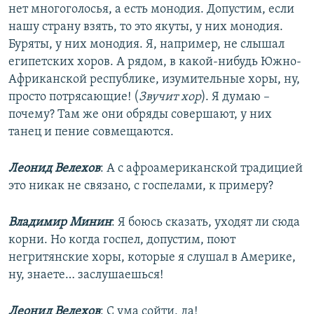
нет многоголосья, а есть монодия. Допустим, если
нашу страну взять, то это якуты, у них монодия.
Буряты, у них монодия. Я, например, не слышал
египетских хоров. А рядом, в какой-нибудь Южно-
Африканской республике, изумительные хоры, ну,
просто потрясающие! (
Звучит хор
). Я думаю –
почему? Там же они обряды совершают, у них
танец и пение совмещаются.
Леонид Велехов
: А с афроамериканской традицией
это никак не связано, с госпелами, к примеру?
Владимир Минин
: Я боюсь сказать, уходят ли сюда
корни. Но когда госпел, допустим, поют
негритянские хоры, которые я слушал в Америке,
ну, знаете… заслушаешься!
Леонид Велехов
: С ума сойти, да!