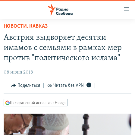
Ссылки
для
упрощенного
НОВОСТИ. КАВКАЗ
ПРОГРАММЫ
доступа
Австрия выдворяет десятки
ПОДКАСТЫ
Вернуться
имамов с семьями в рамках мер
к
АВТОРСКИЕ ПРОЕКТЫ
против "политического ислама"
основному
ЦИТАТЫ СВОБОДЫ
содержанию
08 июня 2018
Вернутся
МНЕНИЯ
к
Поделиться
Читать без VPN
КУЛЬТУРА
главной
навигации
IDEL.РЕАЛИИ
Приоритетный источник в Google
Вернутся
КАВКАЗ.РЕАЛИИ
к
СЕВЕР.РЕАЛИИ
поиску
СИБИРЬ.РЕАЛИИ