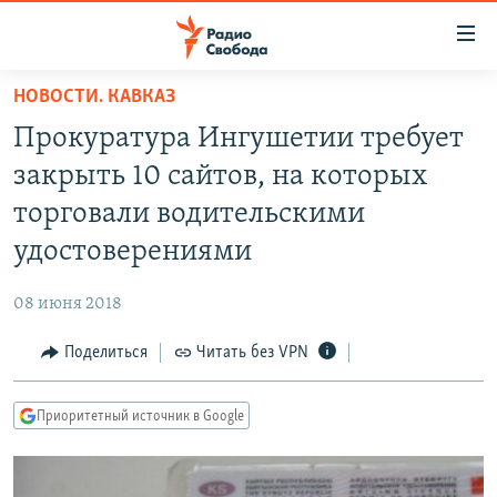
Ссылки
для
упрощенного
НОВОСТИ. КАВКАЗ
ПРОГРАММЫ
доступа
Прокуратура Ингушетии требует
ПОДКАСТЫ
Вернуться
закрыть 10 сайтов, на которых
к
АВТОРСКИЕ ПРОЕКТЫ
торговали водительскими
основному
ЦИТАТЫ СВОБОДЫ
содержанию
удостоверениями
Вернутся
МНЕНИЯ
к
08 июня 2018
КУЛЬТУРА
главной
Поделиться
Читать без VPN
навигации
IDEL.РЕАЛИИ
Вернутся
КАВКАЗ.РЕАЛИИ
к
Приоритетный источник в Google
СЕВЕР.РЕАЛИИ
поиску
СИБИРЬ.РЕАЛИИ