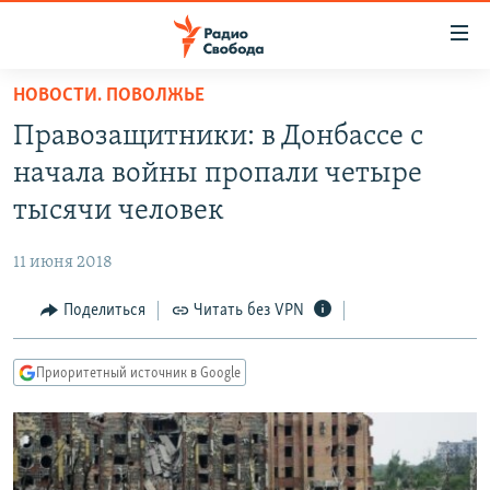
Ссылки
для
упрощенного
НОВОСТИ. ПОВОЛЖЬЕ
ПРОГРАММЫ
доступа
Правозащитники: в Донбассе с
ПОДКАСТЫ
Вернуться
начала войны пропали четыре
к
АВТОРСКИЕ ПРОЕКТЫ
тысячи человек
основному
ЦИТАТЫ СВОБОДЫ
содержанию
11 июня 2018
Вернутся
МНЕНИЯ
к
Поделиться
Читать без VPN
КУЛЬТУРА
главной
навигации
IDEL.РЕАЛИИ
Приоритетный источник в Google
Вернутся
КАВКАЗ.РЕАЛИИ
к
СЕВЕР.РЕАЛИИ
поиску
СИБИРЬ.РЕАЛИИ